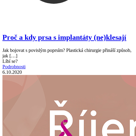
Proč a kdy prsa s implantáty (ne)klesají
Jak bojovat s povislým poprsím? Plastická chirurgie přináší způsob,
jak
[…]
Líbí se?
Podrobnosti
6.10.2020