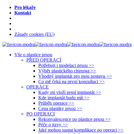
Pro lékaře
Kontakt
Zásady cookies (EU)
Vše o plastice prsou
PŘED OPERACÍ
Potřebuji i modelaci prsou >>
Výběr plastického chirurga >>
Vhodný implantát pro mou postavu >>
Co mě čeká na první konzultaci >>
OPERACE
Kudy mi vloží prsní implantát >>
Kde implantát budu mít >>
Průběh operace >>
Cena plastiky prsou >>
PO OPERACI
Rekonvalescence po plastice prsou >>
Péče o jizvy >>
Jaké mohou nastat komplikace po operaci >>