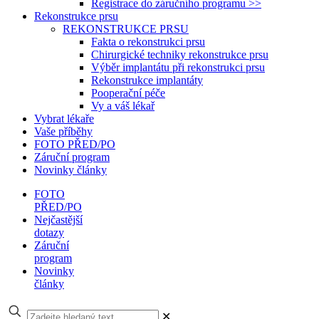
Registrace do záručního programu >>
Rekonstrukce prsu
REKONSTRUKCE PRSU
Fakta o rekonstrukci prsu
Chirurgické techniky rekonstrukce prsu
Výběr implantátu při rekonstrukci prsu
Rekonstrukce implantáty
Pooperační péče
Vy a váš lékař
Vybrat lékaře
Vaše příběhy
FOTO PŘED/PO
Záruční program
Novinky články
FOTO
PŘED/PO
Nejčastější
dotazy
Záruční
program
Novinky
články
✕