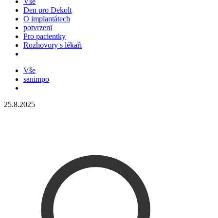
Vše
Den pro Dekolt
O implantátech
potvrzeni
Pro pacientky
Rozhovory s lékaři
Vše
sanimpo
25.8.2025