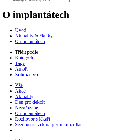
O implantátech
Úvod
Aktuality & články
O implantátech
Třídit podle
Kategorie
Tagy
Autoři
Zobrazit vše
Vše
Akce
Aktuality
Den pro dekolt
Nezařazené
O implantátech
Rozhovor s lékaři
Seznam otázek na první konzultaci