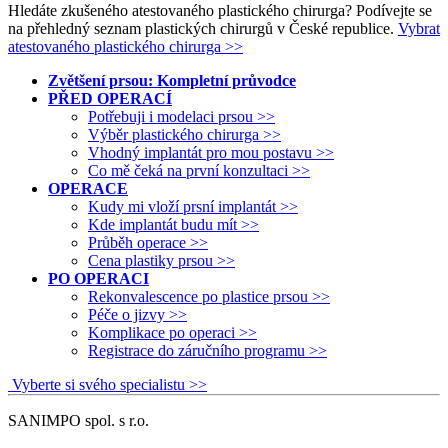
Hledáte zkušeného atestovaného plastického chirurga? Podívejte se
na přehledný seznam plastických chirurgů v České republice.
Vybrat
atestovaného plastického chirurga >>
Zvětšení prsou: Kompletní průvodce
PŘED OPERACÍ
Potřebuji i modelaci prsou >>
Výběr plastického chirurga >>
Vhodný implantát pro mou postavu >>
Co mě čeká na první konzultaci >>
OPERACE
Kudy mi vloží prsní implantát >>
Kde implantát budu mít >>
Průběh operace >>
Cena plastiky prsou >>
PO OPERACI
Rekonvalescence po plastice prsou >>
Péče o jizvy >>
Komplikace po operaci >>
Registrace do záručního programu >>
Vyberte si svého specialistu >>
SANIMPO spol. s r.o.