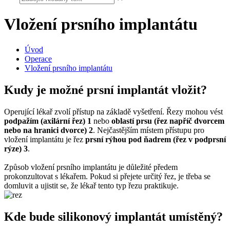
Vložení prsního implantátu
Úvod
Operace
Vložení prsního implantátu
Kudy je možné prsní implantát vložit?
Operující lékař zvolí přístup na základě vyšetření. Řezy mohou vést
podpažím (axilární řez) 1
nebo
oblastí prsu (řez napříč dvorcem
nebo na hranici dvorce) 2
. Nejčastějším místem přístupu pro
vložení implantátu je řez
prsní rýhou pod ňadrem (řez v podprsní
rýze) 3
.
Způsob vložení prsního implantátu je důležité předem
prokonzultovat s lékařem. Pokud si přejete určitý řez, je třeba se
domluvit a ujistit se, že lékař tento typ řezu praktikuje.
Kde bude silikonový implantát umístěný?