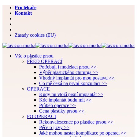
Pro lékaře
Kontakt
Zásady cookies (EU)
Vše o plastice prsou
PŘED OPERACÍ
Potřebuji i modelaci prsou >>
Výběr plastického chirurga >>
Vhodný implantát pro mou postavu >>
Co mě čeká na první konzultaci >>
OPERACE
Kudy mi vloží prsní implantát >>
Kde implantát budu mít >>
Průběh operace >>
Cena plastiky prsou >>
PO OPERACI
Rekonvalescence po plastice prsou >>
Péče o jizvy >>
Jaké mohou nastat komplikace po operaci >>