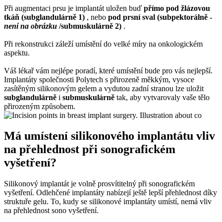
Při augmentaci prsu je implantát uložen buď
přímo pod žlázovou
tkáň (subglandulárně 1)
, nebo
pod prsní sval (subpektorálně -
není na obrázku
/submuskulárně 2)
.
Při rekonstrukci záleží umístění do velké míry na onkologickém
aspektu.
Váš lékař vám nejlépe poradí, které umístění bude pro vás nejlepší.
Implantáty společnosti Polytech s přirozeně měkkým, vysoce
zasítěným silikonovým gelem a vydutou zadní stranou lze uložit
subglandulárně
i
submuskulárně
tak, aby vytvarovaly vaše tělo
přirozeným způsobem.
Má umístení silikonového implantátu vliv
na přehlednost při sonografickém
vyšetření?
Silikonový implantát je volně prosvítitelný při sonografickém
vyšetření. Odlehčené implantáty nabízejí ještě lepší přehlednost díky
struktuře gelu. To, kudy se silikonové implantáty umístí, nemá vliv
na přehlednost sono vyšetření.