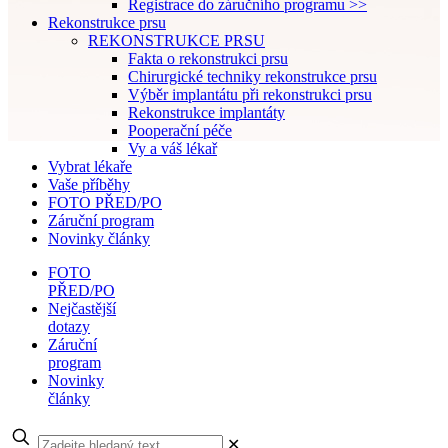
Registrace do záručního programu >>
Rekonstrukce prsu
REKONSTRUKCE PRSU
Fakta o rekonstrukci prsu
Chirurgické techniky rekonstrukce prsu
Výběr implantátu při rekonstrukci prsu
Rekonstrukce implantáty
Pooperační péče
Vy a váš lékař
Vybrat lékaře
Vaše příběhy
FOTO PŘED/PO
Záruční program
Novinky články
FOTO
PŘED/PO
Nejčastější
dotazy
Záruční
program
Novinky
články
✕