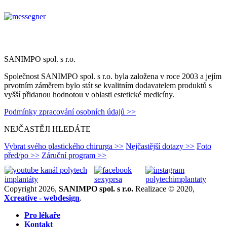
SANIMPO spol. s r.o.
Společnost SANIMPO spol. s r.o. byla založena v roce 2003 a jejím
prvotním záměrem bylo stát se kvalitním dodavatelem produktů s
vyšší přidanou hodnotou v oblasti estetické medicíny.
Podmínky zpracování osobních údajů >>
NEJČASTĚJI HLEDÁTE
Vybrat svého plastického chirurga >>
Nejčastější dotazy >>
Foto
před/po >>
Záruční program >>
Copyright 2026,
SANIMPO spol. s r.o.
Realizace © 2020,
Xcreative - webdesign
.
Pro lékaře
Kontakt