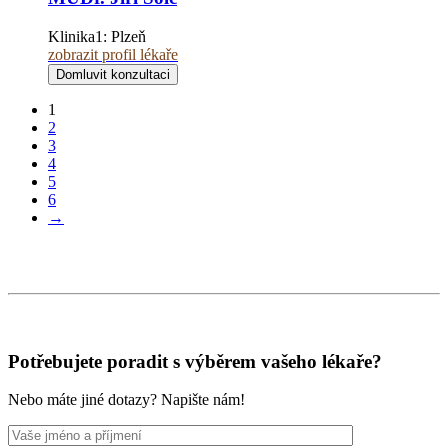
Klinika1:
Plzeň
zobrazit profil lékaře
Domluvit konzultaci
1
2
3
4
5
6
→
Potřebujete poradit s výběrem vašeho lékaře?
Nebo máte jiné dotazy? Napište nám!