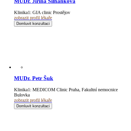
MUDr. Jiřina Šilhánková
Klinika1:
GIA clinic Prostějov
zobrazit profil lékaře
Domluvit konzultaci
MUDr. Petr Šuk
Klinika1:
MEDICOM Clinic Praha, Fakultní nemocnice
Bulovka
zobrazit profil lékaře
Domluvit konzultaci