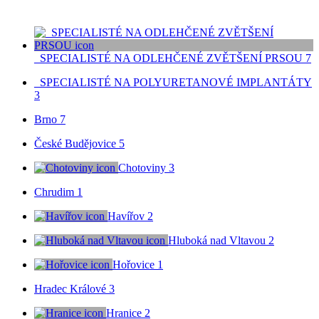
_SPECIALISTÉ NA ODLEHČENÉ ZVĚTŠENÍ PRSOU
7
_SPECIALISTÉ NA POLYURETANOVÉ IMPLANTÁTY
3
Brno
7
České Budějovice
5
Chotoviny
3
Chrudim
1
Havířov
2
Hluboká nad Vltavou
2
Hořovice
1
Hradec Králové
3
Hranice
2