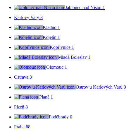
Jablonec nad Nisou
1
Karlovy Vary
3
Kladno
1
Kojetín
1
Kopřivnice
1
Mladá Boleslav
1
Olomouc
1
Ostrava
3
Ostrov u Karlových Varů
0
Planá
1
Plzeň
8
Poděbrady
0
Praha
68