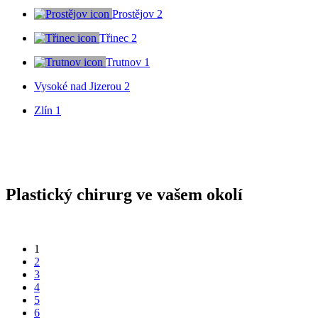
Prostějov
2
Třinec
2
Trutnov
1
Vysoké nad Jizerou
2
Zlín
1
Plastický chirurg ve vašem okolí
1
2
3
4
5
6