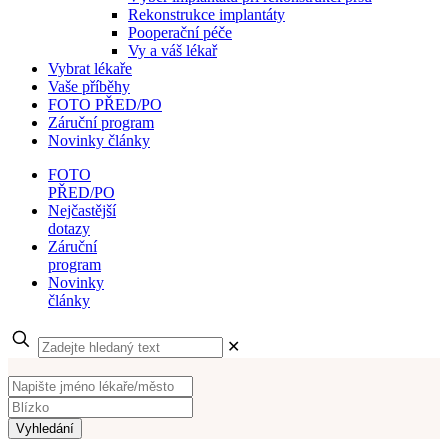
Rekonstrukce implantáty
Pooperační péče
Vy a váš lékař
Vybrat lékaře
Vaše příběhy
FOTO PŘED/PO
Záruční program
Novinky články
FOTO
PŘED/PO
Nejčastější
dotazy
Záruční
program
Novinky
články
✕
Vyhledání