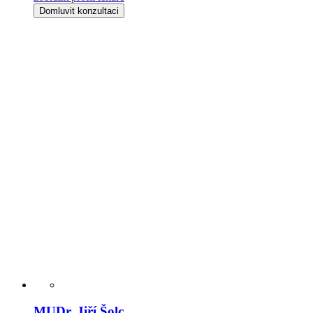
Domluvit konzultaci
MUDr. Jiří Šolc