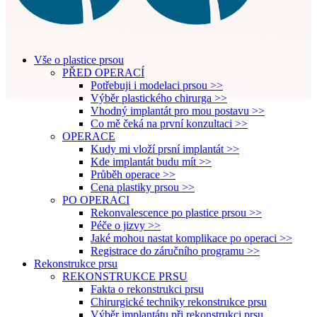
Vše o plastice prsou
PŘED OPERACÍ
Potřebuji i modelaci prsou >>
Výběr plastického chirurga >>
Vhodný implantát pro mou postavu >>
Co mě čeká na první konzultaci >>
OPERACE
Kudy mi vloží prsní implantát >>
Kde implantát budu mít >>
Průběh operace >>
Cena plastiky prsou >>
PO OPERACI
Rekonvalescence po plastice prsou >>
Péče o jizvy >>
Jaké mohou nastat komplikace po operaci >>
Registrace do záručního programu >>
Rekonstrukce prsu
REKONSTRUKCE PRSU
Fakta o rekonstrukci prsu
Chirurgické techniky rekonstrukce prsu
Výběr implantátu při rekonstrukci prsu