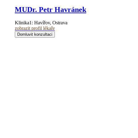
MUDr. Petr Havránek
Klinika1:
Havířov, Ostrava
zobrazit profil lékaře
Domluvit konzultaci