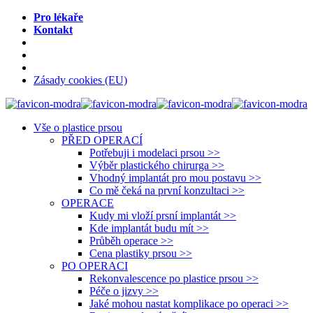
Pro lékaře
Kontakt
Zásady cookies (EU)
Vše o plastice prsou
PŘED OPERACÍ
Potřebuji i modelaci prsou >>
Výběr plastického chirurga >>
Vhodný implantát pro mou postavu >>
Co mě čeká na první konzultaci >>
OPERACE
Kudy mi vloží prsní implantát >>
Kde implantát budu mít >>
Průběh operace >>
Cena plastiky prsou >>
PO OPERACI
Rekonvalescence po plastice prsou >>
Péče o jizvy >>
Jaké mohou nastat komplikace po operaci >>