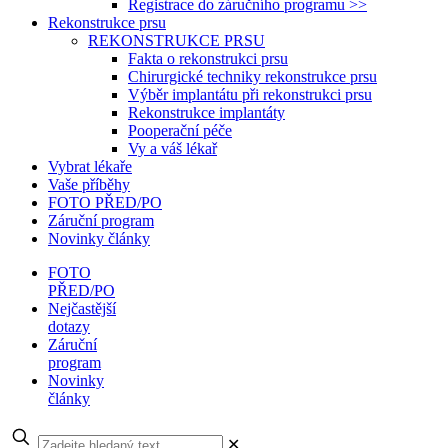
Registrace do záručního programu >>
Rekonstrukce prsu
REKONSTRUKCE PRSU
Fakta o rekonstrukci prsu
Chirurgické techniky rekonstrukce prsu
Výběr implantátu při rekonstrukci prsu
Rekonstrukce implantáty
Pooperační péče
Vy a váš lékař
Vybrat lékaře
Vaše příběhy
FOTO PŘED/PO
Záruční program
Novinky články
FOTO
PŘED/PO
Nejčastější
dotazy
Záruční
program
Novinky
články
✕