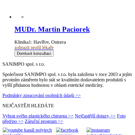
MUDr. Martin Paciorek
Klinika1:
Havířov, Ostrava
zobrazit profil lékaře
Domluvit konzultaci
SANIMPO spol. s r.o.
Společnost SANIMPO spol. s r.o. byla založena v roce 2003 a jejím
prvotním záměrem bylo stát se kvalitním dodavatelem produktů s
vyšší přidanou hodnotou v oblasti estetické medicíny.
Podmínky zpracování osobních údajů >>
NEJČASTĚJI HLEDÁTE
Vybrat svého plastického chirurga >>
Nejčastější dotazy >>
Foto
před/po >>
Záruční program >>