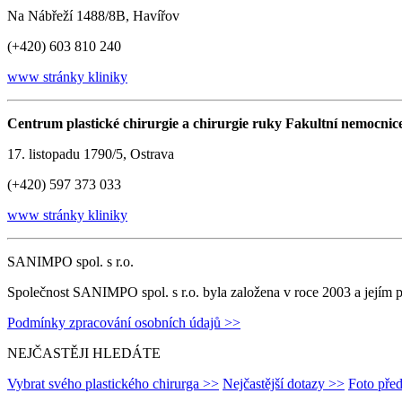
Na Nábřeží 1488/8B, Havířov
(+420) 603 810 240
www stránky kliniky
Centrum plastické chirurgie a chirurgie ruky Fakultní nemocnic
17. listopadu 1790/5, Ostrava
(+420) 597 373 033
www stránky kliniky
SANIMPO spol. s r.o.
Společnost SANIMPO spol. s r.o. byla založena v roce 2003 a jejím p
Podmínky zpracování osobních údajů >>
NEJČASTĚJI HLEDÁTE
Vybrat svého plastického chirurga >>
Nejčastější dotazy >>
Foto pře