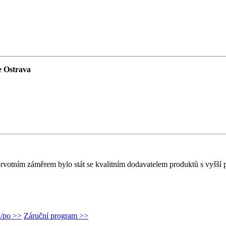
e Ostrava
rvotním záměrem bylo stát se kvalitním dodavatelem produktů s vyšší p
d/po >>
Záruční program >>