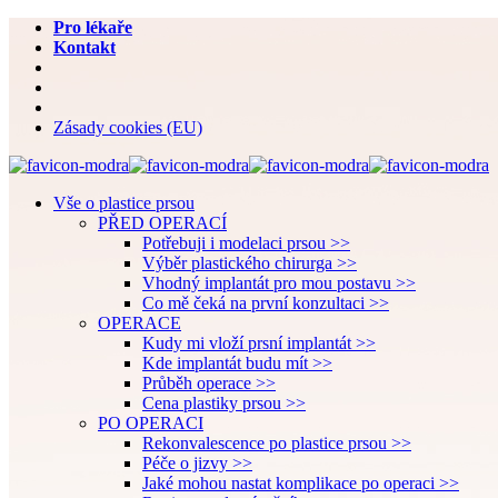
Pro lékaře
Kontakt
Zásady cookies (EU)
Vše o plastice prsou
PŘED OPERACÍ
Potřebuji i modelaci prsou >>
Výběr plastického chirurga >>
Vhodný implantát pro mou postavu >>
Co mě čeká na první konzultaci >>
OPERACE
Kudy mi vloží prsní implantát >>
Kde implantát budu mít >>
Průběh operace >>
Cena plastiky prsou >>
PO OPERACI
Rekonvalescence po plastice prsou >>
Péče o jizvy >>
Jaké mohou nastat komplikace po operaci >>