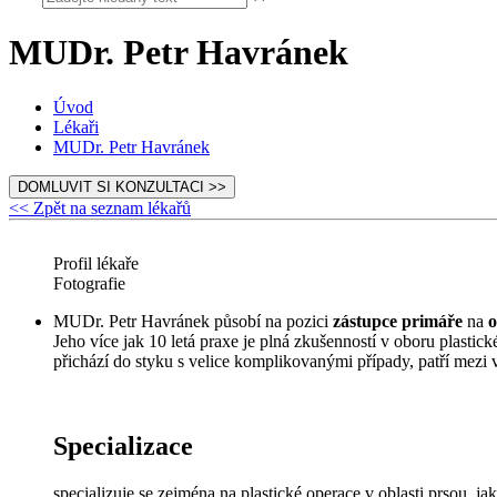
MUDr. Petr Havránek
Úvod
Lékaři
MUDr. Petr Havránek
DOMLUVIT SI KONZULTACI >>
<< Zpět na seznam lékařů
Profil lékaře
Fotografie
MUDr. Petr Havránek působí na pozici
zástupce primáře
na
o
Jeho více jak 10 letá praxe je plná zkušenností v oboru plasti
přichází do styku s velice komplikovanými případy, patří mezi
Specializace
specializuje se zejména na plastické operace v oblasti prsou, ja