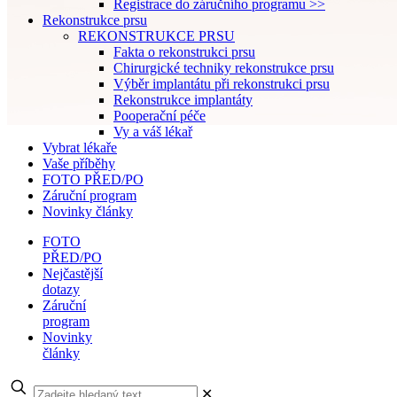
Registrace do záručního programu >>
Rekonstrukce prsu
REKONSTRUKCE PRSU
Fakta o rekonstrukci prsu
Chirurgické techniky rekonstrukce prsu
Výběr implantátu při rekonstrukci prsu
Rekonstrukce implantáty
Pooperační péče
Vy a váš lékař
Vybrat lékaře
Vaše příběhy
FOTO PŘED/PO
Záruční program
Novinky články
FOTO
PŘED/PO
Nejčastější
dotazy
Záruční
program
Novinky
články
✕