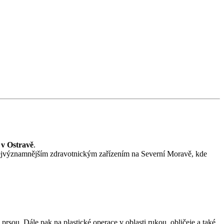
 v Ostravě
.
je nejvýznamnějším zdravotnickým zařízením na Severní Moravě, kde
 prsou. Dále pak na plastické operace v oblasti rukou, obličeje a také