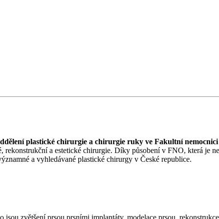
ddělení plastické chirurgie a chirurgie ruky ve Fakultní nemocnici
cké, rekonstrukční a estetické chirurgie. Díky působení v FNO, která 
 významné a vyhledávané plastické chirurgy v České republice.
ko jsou zvětšení prsou prsními implantáty, modelace prsou, rekonstrukce