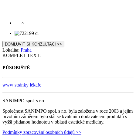
DOMLUVIT SI KONZULTACI >>
Lokalita:
Praha
KOMPLET TEXT:
PŮSOBIŠTĚ
www stránky lékaře
SANIMPO spol. s r.o.
Společnost SANIMPO spol. s r.o. byla založena v roce 2003 a jejím
prvotním záměrem bylo stát se kvalitním dodavatelem produktů s
vyšší přidanou hodnotou v oblasti estetické medicíny.
Podmínky zpracování osobních údajů >>