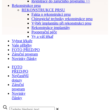
Registrace do záručního programu >>
Rekonstrukce prsu
REKONSTRUKCE PRSU
Fakta o rekonstrukci prsu
Chirurgické techniky rekonstrukce prsu
Výběr implantátu při rekonstrukci prsu
Rekonstrukce implantáty
Pooperační péče
Vy a váš lékař
Vybrat lékaře
Vaše příběhy
FOTO PŘED/PO
Záruční program
Novinky články
FOTO
PŘED/PO
Nejčastější
dotazy
Záruční
program
Novinky
články
✕