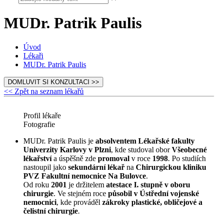
MUDr. Patrik Paulis
Úvod
Lékaři
MUDr. Patrik Paulis
DOMLUVIT SI KONZULTACI >>
<< Zpět na seznam lékařů
Profil lékaře
Fotografie
MUDr. Patrik Paulis je
absolventem Lékařské fakulty
Univerzity Karlovy v Plzni
, kde studoval obor
Všeobecné
lékařství
a úspěšně zde
promoval
v roce
1998
. Po studiích
nastoupil jako
sekundární lékař
na
Chirurgickou kliniku
PVZ Fakultní nemocnice Na Bulovce
.
Od roku
2001
je držitelem
atestace I. stupně v oboru
chirurgie
. Ve stejném roce
působil v Ústřední vojenské
nemocnici
, kde prováděl
zákroky plastické, obličejové a
čelistní chirurgie
.