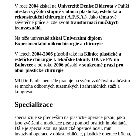
V roce
2004
získal na
Univerzitě Denise Diderota
v Paříži
atestaci vyššího stupně v oboru plastická, estetická a
rekonstrukční chirurgie ( A.F.S.A.)
. Jako
téma
své
závěrečné práce si zde zvolil
transformaci mužských
transsexuálů
.
Na téže univerzitě
získal Univerzitní diplom
Experimentální mikrochirurgie a chirurgie
.
V letech
2004-2006
působil také na
Klinice plastické a
estetické chirurgie I. lékařské fakulty UK ve FN na
Bulovce
e a od roku
2006
působí v
soukromé praxi pro
obor plastické chirurgie
.
MUDr. Paulis neustále pracuje na svém vzdělávání a účastní
se mnoha odborných tuzemských i zahraničních stáží a
kongresů.
Specializace
specializuje se především na plastické operace prsou, jako
jsou zvětšení a modelace prsou pomocí prsních implantátů.
Dále je specialistou na plastické operace nosu, mini –
invazivní operace v oblasti obličeje, plastické operace břicha,