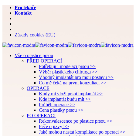
Pro lékaře
Kontakt
Zásady cookies (EU)
Vše o plastice prsou
PŘED OPERACÍ
Potřebuji i modelaci prsou >>
Výběr plastického chirurga >>
Vhodný implantát pro mou postavu >>
Co mě čeká na první konzultaci >>
OPERACE
Kudy mi vloží prsní implantát >>
Kde implantát budu mít >>
Průběh operace >>
Cena plastiky prsou >>
PO OPERACI
Rekonvalescence po plastice prsou >>
Péče o jizvy >>
Jaké mohou nastat komplikace po operaci >>