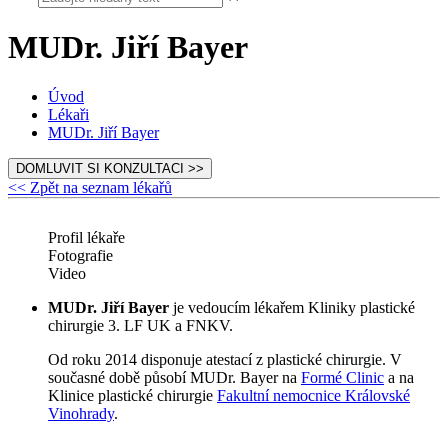
MUDr. Jiří Bayer
Úvod
Lékaři
MUDr. Jiří Bayer
DOMLUVIT SI KONZULTACI >>
<< Zpět na seznam lékařů
Profil lékaře
Fotografie
Video
MUDr. Jiří Bayer
je vedoucím lékařem Kliniky plastické
chirurgie 3. LF UK a FNKV.
Od roku 2014 disponuje atestací z plastické chirurgie. V
současné době působí MUDr. Bayer na
Formé Clinic
a na
Klinice plastické chirurgie
Fakultní nemocnice Královské
Vinohrady
.