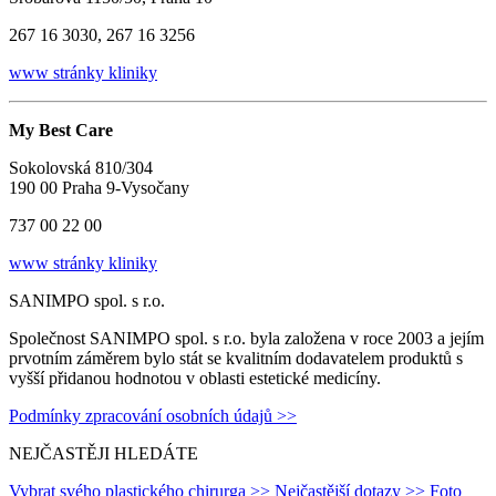
267 16 3030, 267 16 3256
www stránky kliniky
My Best Care
Sokolovská 810/304
190 00 Praha 9-Vysočany
737 00 22 00
www stránky kliniky
SANIMPO spol. s r.o.
Společnost SANIMPO spol. s r.o. byla založena v roce 2003 a jejím
prvotním záměrem bylo stát se kvalitním dodavatelem produktů s
vyšší přidanou hodnotou v oblasti estetické medicíny.
Podmínky zpracování osobních údajů >>
NEJČASTĚJI HLEDÁTE
Vybrat svého plastického chirurga >>
Nejčastější dotazy >>
Foto