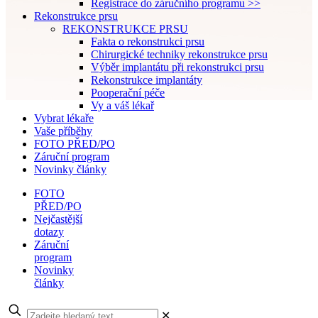
Registrace do záručního programu >>
Rekonstrukce prsu
REKONSTRUKCE PRSU
Fakta o rekonstrukci prsu
Chirurgické techniky rekonstrukce prsu
Výběr implantátu při rekonstrukci prsu
Rekonstrukce implantáty
Pooperační péče
Vy a váš lékař
Vybrat lékaře
Vaše příběhy
FOTO PŘED/PO
Záruční program
Novinky články
FOTO
PŘED/PO
Nejčastější
dotazy
Záruční
program
Novinky
články
✕