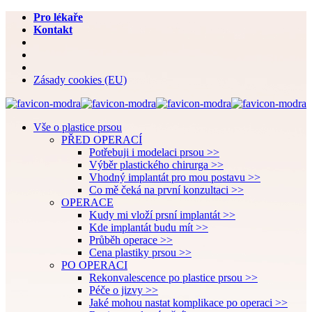
Pro lékaře
Kontakt
Zásady cookies (EU)
Vše o plastice prsou
PŘED OPERACÍ
Potřebuji i modelaci prsou >>
Výběr plastického chirurga >>
Vhodný implantát pro mou postavu >>
Co mě čeká na první konzultaci >>
OPERACE
Kudy mi vloží prsní implantát >>
Kde implantát budu mít >>
Průběh operace >>
Cena plastiky prsou >>
PO OPERACI
Rekonvalescence po plastice prsou >>
Péče o jizvy >>
Jaké mohou nastat komplikace po operaci >>