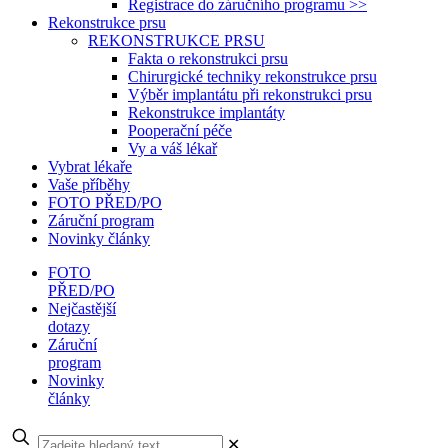
Registrace do záručního programu >>
Rekonstrukce prsu
REKONSTRUKCE PRSU
Fakta o rekonstrukci prsu
Chirurgické techniky rekonstrukce prsu
Výběr implantátu při rekonstrukci prsu
Rekonstrukce implantáty
Pooperační péče
Vy a váš lékař
Vybrat lékaře
Vaše příběhy
FOTO PŘED/PO
Záruční program
Novinky články
FOTO
PŘED/PO
Nejčastější
dotazy
Záruční
program
Novinky
články
✕