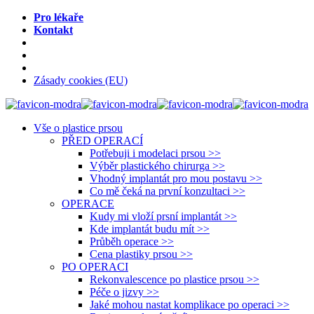
Pro lékaře
Kontakt
Zásady cookies (EU)
Vše o plastice prsou
PŘED OPERACÍ
Potřebuji i modelaci prsou >>
Výběr plastického chirurga >>
Vhodný implantát pro mou postavu >>
Co mě čeká na první konzultaci >>
OPERACE
Kudy mi vloží prsní implantát >>
Kde implantát budu mít >>
Průběh operace >>
Cena plastiky prsou >>
PO OPERACI
Rekonvalescence po plastice prsou >>
Péče o jizvy >>
Jaké mohou nastat komplikace po operaci >>