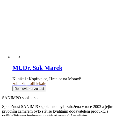
MUDr. Suk Marek
Klinika1:
Kopřivnice, Hranice na Moravě
zobrazit profil lékaře
Domluvit konzultaci
SANIMPO spol. s r.o.
Společnost SANIMPO spol. s r.o. byla založena v roce 2003 a jejím
prvotním záměrem bylo stát se kvalitním dodavatelem produktů s
vyšší přidanou hodnotou v oblasti estetické medicíny.