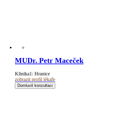
MUDr. Petr Maceček
Klinika1:
Hranice
zobrazit profil lékaře
Domluvit konzultaci