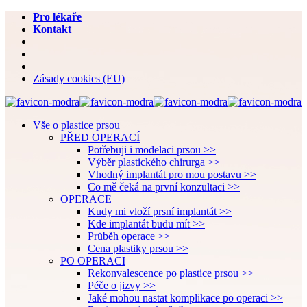
Pro lékaře
Kontakt
Zásady cookies (EU)
Vše o plastice prsou
PŘED OPERACÍ
Potřebuji i modelaci prsou >>
Výběr plastického chirurga >>
Vhodný implantát pro mou postavu >>
Co mě čeká na první konzultaci >>
OPERACE
Kudy mi vloží prsní implantát >>
Kde implantát budu mít >>
Průběh operace >>
Cena plastiky prsou >>
PO OPERACI
Rekonvalescence po plastice prsou >>
Péče o jizvy >>
Jaké mohou nastat komplikace po operaci >>