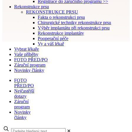
Registrace do záručního programu >>
Rekonstrukce prsu
REKONSTRUKCE PRSU
Fakta o rekonstrukci prsu
Chirurgické techniky rekonstrukce prsu
Výběr implantátu při rekonstrukci prsu
Rekonstrukce implantáty
Pooperační péče
Vy a váš lékař
Vybrat lékaře
Vaše příběhy
FOTO PŘED/PO
Záruční program
Novinky články
FOTO
PŘED/PO
Nejčastější
dotazy
Záruční
program
Novinky
články
✕