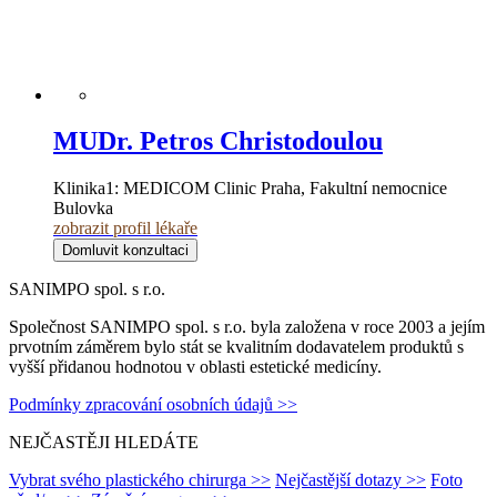
MUDr. Petros Christodoulou
Klinika1:
MEDICOM Clinic Praha, Fakultní nemocnice
Bulovka
zobrazit profil lékaře
Domluvit konzultaci
SANIMPO spol. s r.o.
Společnost SANIMPO spol. s r.o. byla založena v roce 2003 a jejím
prvotním záměrem bylo stát se kvalitním dodavatelem produktů s
vyšší přidanou hodnotou v oblasti estetické medicíny.
Podmínky zpracování osobních údajů >>
NEJČASTĚJI HLEDÁTE
Vybrat svého plastického chirurga >>
Nejčastější dotazy >>
Foto