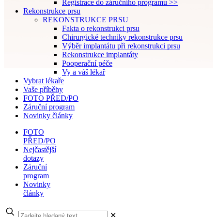
Registrace do záručního programu >>
Rekonstrukce prsu
REKONSTRUKCE PRSU
Fakta o rekonstrukci prsu
Chirurgické techniky rekonstrukce prsu
Výběr implantátu při rekonstrukci prsu
Rekonstrukce implantáty
Pooperační péče
Vy a váš lékař
Vybrat lékaře
Vaše příběhy
FOTO PŘED/PO
Záruční program
Novinky články
FOTO
PŘED/PO
Nejčastější
dotazy
Záruční
program
Novinky
články
✕