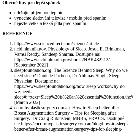
Obecné tipy pro lepší spánek
udržujte příjemnou teplotu
vynechte sledování televize / mobilu před spaním
nejezte velká a těžká jídla před spaním
REFERENCE
https://www.sciencedirect.com/science/article
ncbi.nlm.nih.gov. Physiology of Sleep. Josua E. Brinkman,
Vamsi Reddy, Sandeep Sharma. Dostupné na:
https://www.ncbi.nlm.nih.gov/books/NBK482512/.
[September 2021]
sleepfoundation.org. The Science Behind Sleep. Why do we
need sleep? Danielle Pacheco, Dr Abhinav Singh, Sleep
Physician. Dostupné na:
https://www.sleepfoundation.org/how-sleep-works/why-do-
we-need-
sleep#:~:text=Sleep%20is%20an%20essential%20function,th
[March 2022]
ccorubyplasticsurgery.com.au. How to Sleep better after
Breast Augmentation Surgery – Tips for Sleeping after
Surgery. Dr Craig Rubinstein, MBBS, FRACS. Dostupné
na: https://cocorubyplasticsurgery.com.au/blog/how-to-sleep-
better-after-breast-augmentation-surgery-tips-for-sleeping-