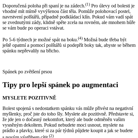
(1)
Doporučená poloha při spaní je na zádech.
Pro úlevy od bolesti je
vhodné mít mírně vyvýšenou část těla. Pomůže polohovací postel,
navrstvení polštářů, případně podkládací klín. Pokud vám vadí spát
se zvednutými zády, klidně spěte zcela na rovném, ale mnohem hůře
se vám bude po operaci vstávat.
(4)
Po 5-6 týdnech je možné spát na boku.
Možná bude třeba být
ještě opatrní a pomocí polštářů si podepřít boky tak, abyste se během
spánku nepřevalily na břicho.
Spánek po zvětšení prsou
Tipy pro lepší spánek po augmentaci
MYSLETE POZITIVNĚ
Bolest spojená s nedostatkem spánku vás může přivést na negativní
myšlenky, proč jste do toho šly. Myslete ale pozitivně. Představte si,
že jde jen o dočasný nekomfort, který ale bude odměněn vašim
vysněným dekoltem. Pokud nebudete moci usnout, myslete na
prádlo a plavky, které si za pár týdnů půjdete koupit a jak se budete
(2)
s novým výstřihem cítit.