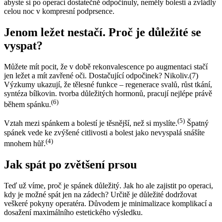
abyste si po operaci dostatečně odpočinuly, neměly bolesti a zvládly
celou noc v kompresní podprsence.
Jenom ležet nestačí. Proč je důležité se
vyspat?
Můžete mít pocit, že v době rekonvalescence po augmentaci stačí
jen ležet a mít zavřené oči. Dostačující odpočinek? Nikoliv.(7)
Výzkumy ukazují, že tělesné funkce – regenerace svalů, růst tkání,
syntéza bílkovin. tvorba důležitých hormonů, pracují nejlépe právě
(6)
během spánku.
(5)
Vztah mezi spánkem a bolestí je těsnější, než si myslíte.
Špatný
spánek vede ke zvýšené citlivosti a bolest jako nevyspalá snášíte
(4)
mnohem hůř.
Jak spát po zvětšení prsou
Teď už víme, proč je spánek důležitý. Jak ho ale zajistit po operaci,
kdy je možné spát jen na zádech? Určitě je důležité dodržovat
veškeré pokyny operatéra. Důvodem je minimalizace komplikací a
dosažení maximálního estetického výsledku.