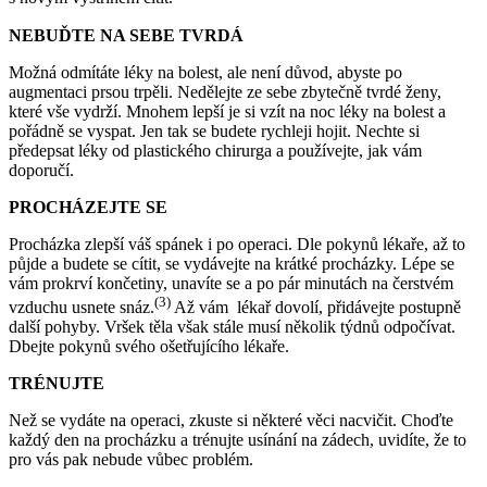
NEBUĎTE NA SEBE TVRDÁ
Možná odmítáte léky na bolest, ale není důvod, abyste po
augmentaci prsou trpěli. Nedělejte ze sebe zbytečně tvrdé ženy,
které vše vydrží. Mnohem lepší je si vzít na noc léky na bolest a
pořádně se vyspat. Jen tak se budete rychleji hojit. Nechte si
předepsat léky od plastického chirurga a používejte, jak vám
doporučí.
PROCHÁZEJTE SE
Procházka zlepší váš spánek i po operaci. Dle pokynů lékaře, až to
půjde a budete se cítit, se vydávejte na krátké procházky. Lépe se
vám prokrví končetiny, unavíte se a po pár minutách na čerstvém
(3)
vzduchu usnete snáz.
Až vám lékař dovolí, přidávejte postupně
další pohyby. Vršek těla však stále musí několik týdnů odpočívat.
Dbejte pokynů svého ošetřujícího lékaře.
TRÉNUJTE
Než se vydáte na operaci, zkuste si některé věci nacvičit. Choďte
každý den na procházku a trénujte usínání na zádech, uvidíte, že to
pro vás pak nebude vůbec problém.