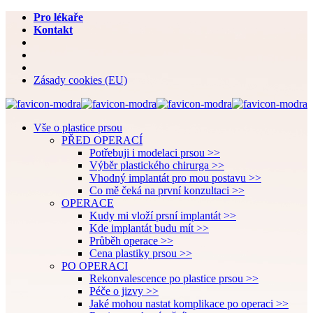
Pro lékaře
Kontakt
Zásady cookies (EU)
Vše o plastice prsou
PŘED OPERACÍ
Potřebuji i modelaci prsou >>
Výběr plastického chirurga >>
Vhodný implantát pro mou postavu >>
Co mě čeká na první konzultaci >>
OPERACE
Kudy mi vloží prsní implantát >>
Kde implantát budu mít >>
Průběh operace >>
Cena plastiky prsou >>
PO OPERACI
Rekonvalescence po plastice prsou >>
Péče o jizvy >>
Jaké mohou nastat komplikace po operaci >>