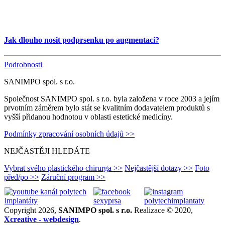
Jak dlouho nosit podprsenku po augmentaci?
Podrobnosti
SANIMPO spol. s r.o.
Společnost SANIMPO spol. s r.o. byla založena v roce 2003 a jejím
prvotním záměrem bylo stát se kvalitním dodavatelem produktů s
vyšší přidanou hodnotou v oblasti estetické medicíny.
Podmínky zpracování osobních údajů >>
NEJČASTĚJI HLEDÁTE
Vybrat svého plastického chirurga >>
Nejčastější dotazy >>
Foto
před/po >>
Záruční program >>
Copyright 2026,
SANIMPO spol. s r.o.
Realizace © 2020,
Xcreative - webdesign
.