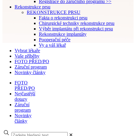
Registrace do záručního programu >>
Rekonstrukce prsu
REKONSTRUKCE PRSU
Fakta o rekonstrukci prsu
Chirurgické techniky rekonstrukce prsu
Výběr implantátu při rekonstrukci prsu
Rekonstrukce implantáty
Pooperační péče
Vy a váš lékař
Vybrat lékaře
Vaše příběhy
FOTO PŘED/PO
Záruční program
Novinky články
FOTO
PŘED/PO
Nejčastější
dotazy
Záruční
program
Novinky
články
✕