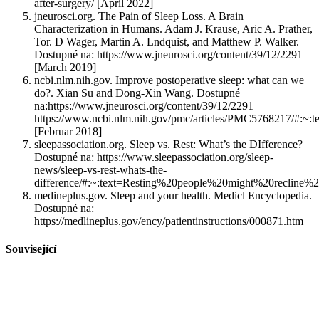
after-surgery/ [April 2022]
jneurosci.org. The Pain of Sleep Loss. A Brain
Characterization in Humans. Adam J. Krause, Aric A. Prather,
Tor. D Wager, Martin A. Lndquist, and Matthew P. Walker.
Dostupné na: https://www.jneurosci.org/content/39/12/2291
[March 2019]
ncbi.nlm.nih.gov. Improve postoperative sleep: what can we
do?. Xian Su and Dong-Xin Wang. Dostupné
na:https://www.jneurosci.org/content/39/12/2291
https://www.ncbi.nlm.nih.gov/pmc/articles/PMC5768217/#
[Februar 2018]
sleepassociation.org. Sleep vs. Rest: What’s the DIfference?
Dostupné na: https://www.sleepassociation.org/sleep-
news/sleep-vs-rest-whats-the-
difference/#:~:text=Resting%20people%20might%20recline%
medineplus.gov. Sleep and your health. Medicl Encyclopedia.
Dostupné na:
https://medlineplus.gov/ency/patientinstructions/000871.htm
Související