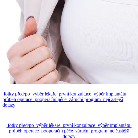
fotky před/po
výběr lékaře
první konzultace
výběr implantátu
průběh operace
pooperační péče
záruční program
nejčastější
dotazy
fotky před/po
výběr lékaře
první konzultace
výběr implantátu
průběh operace
pooperační péče
záruční program
nejčastější
dotazy