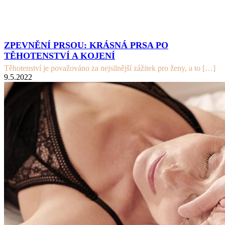
ZPEVNĚNÍ PRSOU: KRÁSNÁ PRSA PO
TĚHOTENSTVÍ A KOJENÍ
Těhotenství je považováno za nejsilnější zážitek pro ženy, a to
[…]
9.5.2022