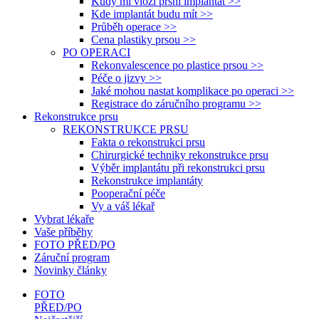
Kudy mi vloží prsní implantát >>
Kde implantát budu mít >>
Průběh operace >>
Cena plastiky prsou >>
PO OPERACI
Rekonvalescence po plastice prsou >>
Péče o jizvy >>
Jaké mohou nastat komplikace po operaci >>
Registrace do záručního programu >>
Rekonstrukce prsu
REKONSTRUKCE PRSU
Fakta o rekonstrukci prsu
Chirurgické techniky rekonstrukce prsu
Výběr implantátu při rekonstrukci prsu
Rekonstrukce implantáty
Pooperační péče
Vy a váš lékař
Vybrat lékaře
Vaše příběhy
FOTO PŘED/PO
Záruční program
Novinky články
FOTO
PŘED/PO