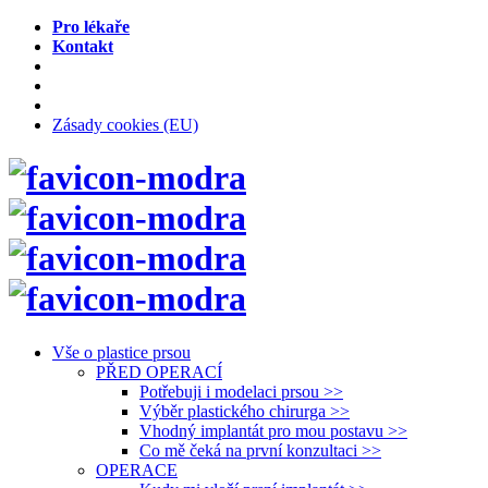
Pro lékaře
Kontakt
Zásady cookies (EU)
Vše o plastice prsou
PŘED OPERACÍ
Potřebuji i modelaci prsou >>
Výběr plastického chirurga >>
Vhodný implantát pro mou postavu >>
Co mě čeká na první konzultaci >>
OPERACE