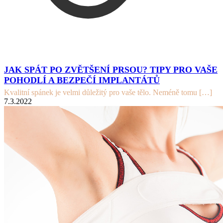
JAK SPÁT PO ZVĚTŠENÍ PRSOU? TIPY PRO VAŠE
POHODLÍ A BEZPEČÍ IMPLANTÁTŮ
Kvalitní spánek je velmi důležitý pro vaše tělo. Neméně tomu
[…]
7.3.2022