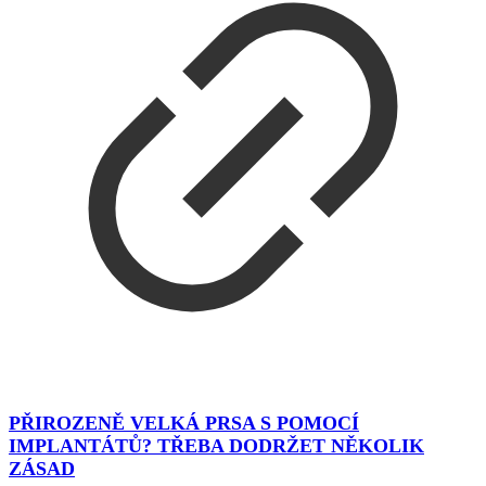
PŘIROZENĚ VELKÁ PRSA S POMOCÍ
IMPLANTÁTŮ? TŘEBA DODRŽET NĚKOLIK
ZÁSAD