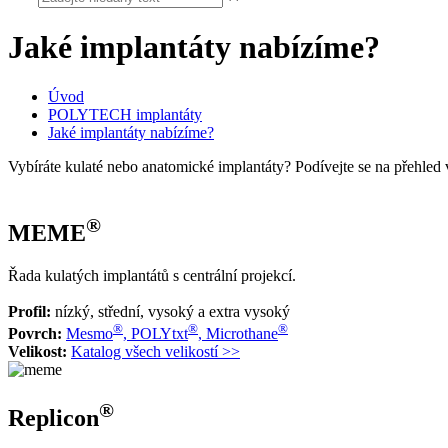
Jaké implantáty nabízíme?
Úvod
POLYTECH implantáty
Jaké implantáty nabízíme?
Vybíráte kulaté nebo anatomické implantáty? Podívejte se na přehled 
®
MEME
Řada kulatých implantátů s centrální projekcí.
Profil:
nízký, střední, vysoký a extra vysoký
®
®
®
Povrch:
Mesmo
, POLYtxt
, Microthane
Velikost:
Katalog všech velikostí >>
®
Replicon