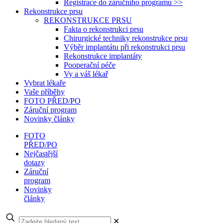
Registrace do záručního programu >>
Rekonstrukce prsu
REKONSTRUKCE PRSU
Fakta o rekonstrukci prsu
Chirurgické techniky rekonstrukce prsu
Výběr implantátu při rekonstrukci prsu
Rekonstrukce implantáty
Pooperační péče
Vy a váš lékař
Vybrat lékaře
Vaše příběhy
FOTO PŘED/PO
Záruční program
Novinky články
FOTO
PŘED/PO
Nejčastější
dotazy
Záruční
program
Novinky
články
✕