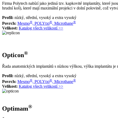
Firma Polytech nabízí jako jediná tzv. kapkovité implantáty, které j
hrudní koš), které mají maximální projekci v dolní polovině, což vytv
Profil:
nízký, střední, vysoký a extra vysoký
®
®
®
Povrch:
Mesmo
, POLYtxt
, Microthane
Velikost:
Katalog všech velikostí >>
®
Opticon
Řada anatomických implantátů s nízkou výškou, výška implantátu je m
Profil:
nízký, střední, vysoký a extra vysoký
®
®
®
Povrch:
Mesmo
, POLYtxt
, Microthane
Velikost:
Katalog všech velikostí >>
®
Optimam