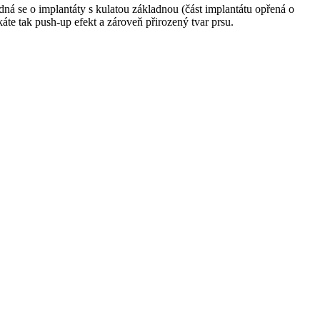
ná se o implantáty s kulatou základnou (část implantátu opřená o
áte tak push-up efekt a zároveň přirozený tvar prsu.