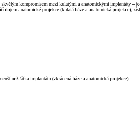
sou skvělým kompromisem mezi kulatými a anatomickými implantáty – jed
áří dojem anatomické projekce (kulatá báze a anatomická projekce), získ
enší než šířka implantátu (zkrácená báze a anatomická projekce).