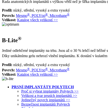
Řada anatomických implantátů s výškou větší než je šířka implantátu 
Profil:
nízký, střední, vysoký a extra vysoký
®
®
®
Povrch:
Mesmo
, POLYtxt
, Microthane
Velikost:
Katalog všech velikostí >>
®
B-Lite
Jediné odlehčené implantáty na trhu. Jsou až o 30 % lehčí než běžné s
Díky unikátnímu gelu nehrozí vlnění implantátu. K dostání v kulatém
Profil:
nízký, střední, vysoký a extra vysoký
®
®
®
Povrch:
Mesmo
, POLYtxt
, Microthane
Velikost:
Katalog všech velikostí >>
PRSNÍ IMPLANTÁTY POLYTECH
Proč si vybrat implantáty Polytech >>
Velikost a tvar prsních implantátů >>
Jedinečný povrch implantátů >>
Bezpečnost implantátů Polytech