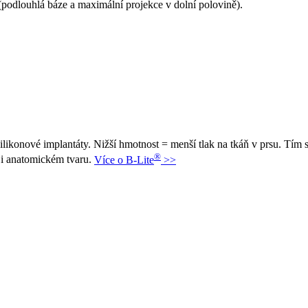
(podlouhlá báze a maximální projekce v dolní polovině).
ilikonové implantáty. Nižší hmotnost = menší tlak na tkáň v prsu. Tím s
®
 i anatomickém tvaru.
Více o B-Lite
>>