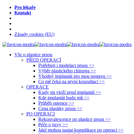
Pro lékaře
Kontakt
Zásady cookies (EU)
Vše o plastice prsou
PŘED OPERACÍ
Potřebuji i modelaci prsou >>
Výběr plastického chirurga >>
Vhodný implantát pro mou postavu >>
Co mě čeká na první konzultaci >>
OPERACE
Kudy mi vloží prsní implantát >>
Kde implantát budu mít >>
Průběh operace >>
Cena plastiky prsou >>
PO OPERACI
Rekonvalescence po plastice prsou >>
Péče o jizvy >>
Jaké mohou nastat komplikace po operaci >>