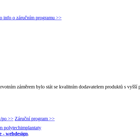
ebo info o záručním programu >>
rvotním záměrem bylo stát se kvalitním dodavatelem produktů s vyšší p
d/po >>
Záruční program >>
e - webdesign
.