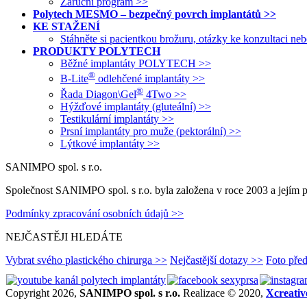
Záruční program >>
Polytech MESMO – bezpečný povrch implantátů >>
KE STAŽENÍ
Stáhněte si pacientkou brožuru, otázky ke konzultaci n
PRODUKTY POLYTECH
Běžné implantáty POLYTECH >>
®
B-Lite
odlehčené implantáty >>
®
Řada Diagon\Gel
4Two >>
Hýžďové implantáty (gluteální) >>
Testikulární implantáty >>
Prsní implantáty pro muže (pektorální) >>
Lýtkové implantáty >>
SANIMPO spol. s r.o.
Společnost SANIMPO spol. s r.o. byla založena v roce 2003 a jejím p
Podmínky zpracování osobních údajů >>
NEJČASTĚJI HLEDÁTE
Vybrat svého plastického chirurga >>
Nejčastější dotazy >>
Foto pře
Copyright 2026,
SANIMPO spol. s r.o.
Realizace © 2020,
Xcreativ