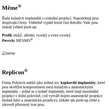
®
Même
Řada kulatých implantátů s centrální projekcí. Napodobují prsa
dospívající ženy. Viditelně vyplní horní část dekoltu. Vaše prsa
získají vzhled push-up.
Profil:
nízký, střední, vysoký a extra vysoký
®
Povrch:
MESMO
®
Replicon
Firma Polytech nabízí jako jediná tzv.
kapkovité implantáty
, které
jsou skvělým kompromisem mezi kulatými a anatomickými
implantáty – jedná se o kulaté implantáty, které mají maximální
projekci v dolní polovině, což vytváří dojem anatomické projekce
(kulatá báze a anatomická projekce), získáte tak push-up efekt a
zároveň přirozený tvar prsu.