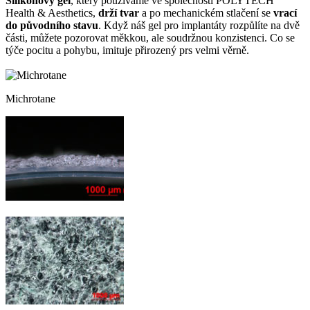
Silikonový gel
, který používáme ve společnosti POLYTECH
Health & Aesthetics,
drží tvar
a po mechanickém stlačení se
vrací
do původního stavu
. Když náš gel pro implantáty rozpůlíte na dvě
části, můžete pozorovat měkkou, ale soudržnou konzistenci. Co se
týče pocitu a pohybu, imituje přirozený prs velmi věrně.
Michrotane