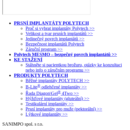
PRSNÍ IMPLANTÁTY POLYTECH
Proč si vybrat implantáty Polytech >>
Velikost a tvar prsních implantátů >>
Jedinečný povrch implantátů >>
Bezpečnost implantátů Polytech
Záruční program >>
Polytech MESMO – bezpečný povrch implantátů >>
KE STAŽENÍ
Stáhněte si pacientkou brožuru, otázky ke konzultaci
nebo info o záručním programu >>
PRODUKTY POLYTECH
Běžné implantáty POLYTECH >>
®
B-Lite
odlehčené implantáty >>
®
Řada Diagon\Gel
4Two >>
Hýžďové implantáty (gluteální) >>
Testikulární implantáty >>
Prsní implantáty pro muže (pektorální) >>
Lýtkové implantáty >>
SANIMPO spol. s r.o.