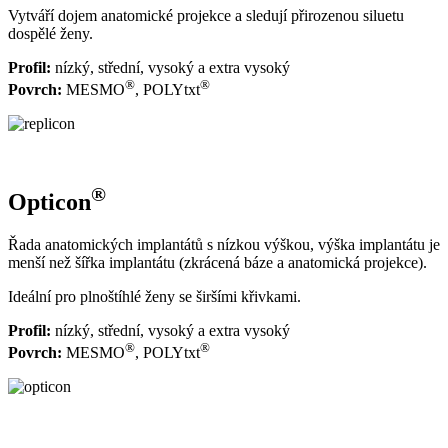
Vytváří dojem anatomické projekce a sledují přirozenou siluetu
dospělé ženy.
Profil:
nízký, střední, vysoký a extra vysoký
®
®
Povrch:
MESMO
, POLYtxt
®
Opticon
Řada anatomických implantátů s nízkou výškou, výška implantátu je
menší než šířka implantátu (zkrácená báze a anatomická projekce).
Ideální pro plnoštíhlé ženy se širšími křivkami.
Profil:
nízký, střední, vysoký a extra vysoký
®
®
Povrch:
MESMO
, POLYtxt