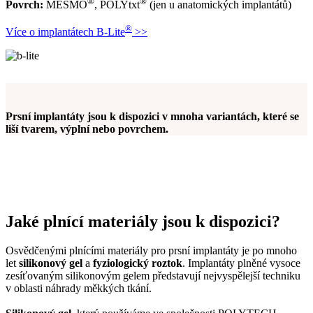
®
®
Povrch:
MESMO
, POLYtxt
(jen u anatomických implantátů)
®
Více o implantátech B-Lite
>>
Prsní implantáty jsou k dispozici v mnoha variantách, které se
liší tvarem, výplní nebo povrchem.
Jaké plnící materiály jsou k dispozici?
Osvědčenými plnícími materiály pro prsní implantáty je po mnoho
let
silikonový gel
a
fyziologický roztok
. Implantáty plněné vysoce
zesíťovaným silikonovým gelem představují nejvyspělejší techniku
v oblasti náhrady měkkých tkání.