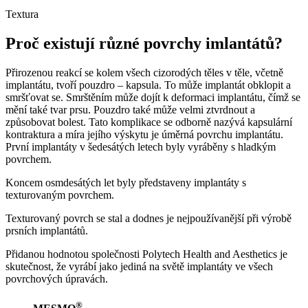
Textura
Proč existují různé povrchy imlantátů?
Přirozenou reakcí se kolem všech cizorodých těles v těle, včetně
implantátu, tvoří pouzdro – kapsula. To může implantát obklopit a
smršťovat se. Smrštěním může dojít k deformaci implantátu, čímž se
mění také tvar prsu. Pouzdro také může velmi ztvrdnout a
způsobovat bolest. Tato komplikace se odborně nazývá kapsulární
kontraktura a míra jejího výskytu je úměrná povrchu implantátu.
První implantáty v šedesátých letech byly vyráběny s hladkým
povrchem.
Koncem osmdesátých let byly představeny implantáty s
texturovaným povrchem.
Texturovaný povrch se stal a dodnes je nejpoužívanější při výrobě
prsních implantátů.
Přidanou hodnotou společnosti Polytech Health and Aesthetics je
skutečnost, že vyrábí jako jediná na světě implantáty ve všech
povrchových úpravách.
®