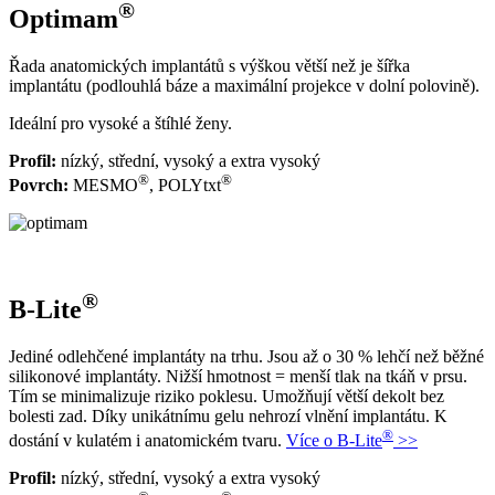
®
Optimam
Řada anatomických implantátů s výškou větší než je šířka
implantátu (podlouhlá báze a maximální projekce v dolní polovině).
Ideální pro vysoké a štíhlé ženy.
Profil:
nízký, střední, vysoký a extra vysoký
®
®
Povrch:
MESMO
, POLYtxt
®
B-Lite
Jediné odlehčené implantáty na trhu. Jsou až o 30 % lehčí než běžné
silikonové implantáty. Nižší hmotnost = menší tlak na tkáň v prsu.
Tím se minimalizuje riziko poklesu. Umožňují větší dekolt bez
bolesti zad. Díky unikátnímu gelu nehrozí vlnění implantátu. K
®
dostání v kulatém i anatomickém tvaru.
Více o B-Lite
>>
Profil:
nízký, střední, vysoký a extra vysoký