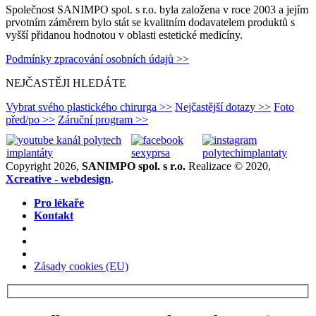
Společnost SANIMPO spol. s r.o. byla založena v roce 2003 a jejím
prvotním záměrem bylo stát se kvalitním dodavatelem produktů s
vyšší přidanou hodnotou v oblasti estetické medicíny.
Podmínky zpracování osobních údajů >>
NEJČASTĚJI HLEDÁTE
Vybrat svého plastického chirurga >>
Nejčastější dotazy >>
Foto
před/po >>
Záruční program >>
Copyright 2026,
SANIMPO spol. s r.o.
Realizace © 2020,
Xcreative - webdesign
.
Pro lékaře
Kontakt
Zásady cookies (EU)