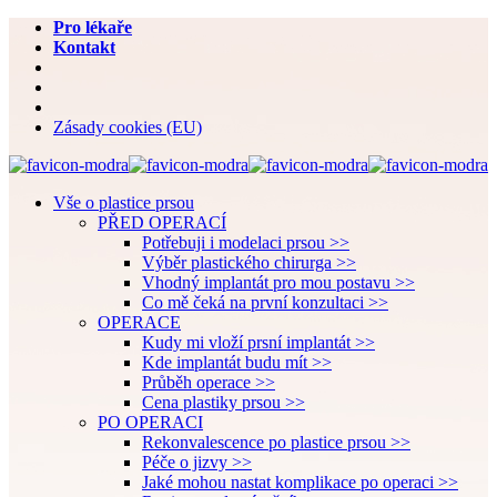
Pro lékaře
Kontakt
Zásady cookies (EU)
Vše o plastice prsou
PŘED OPERACÍ
Potřebuji i modelaci prsou >>
Výběr plastického chirurga >>
Vhodný implantát pro mou postavu >>
Co mě čeká na první konzultaci >>
OPERACE
Kudy mi vloží prsní implantát >>
Kde implantát budu mít >>
Průběh operace >>
Cena plastiky prsou >>
PO OPERACI
Rekonvalescence po plastice prsou >>
Péče o jizvy >>
Jaké mohou nastat komplikace po operaci >>