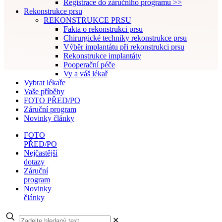
Registrace do záručního programu >>
Rekonstrukce prsu
REKONSTRUKCE PRSU
Fakta o rekonstrukci prsu
Chirurgické techniky rekonstrukce prsu
Výběr implantátu při rekonstrukci prsu
Rekonstrukce implantáty
Pooperační péče
Vy a váš lékař
Vybrat lékaře
Vaše příběhy
FOTO PŘED/PO
Záruční program
Novinky články
FOTO
PŘED/PO
Nejčastější
dotazy
Záruční
program
Novinky
články
✕