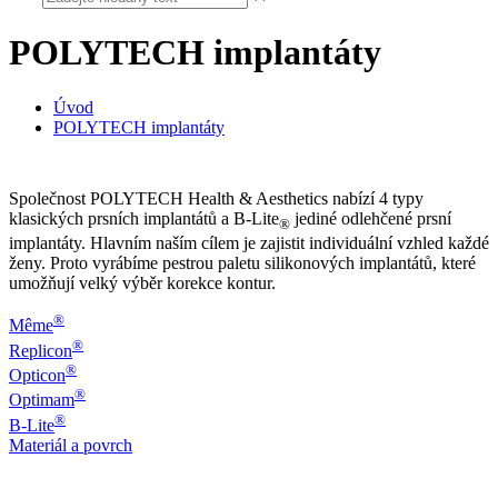
POLYTECH implantáty
Úvod
POLYTECH implantáty
Společnost POLYTECH Health & Aesthetics nabízí 4 typy
klasických prsních implantátů a B-Lite
jediné odlehčené prsní
®
implantáty. Hlavním naším cílem je zajistit individuální vzhled každé
ženy. Proto vyrábíme pestrou paletu silikonových implantátů, které
umožňují velký výběr korekce kontur.
®
Même
®
Replicon
®
Opticon
®
Optimam
®
B-Lite
Materiál a povrch