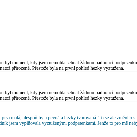
 byl moment, kdy jsem nemohla sehnat žádnou padnoucí podprsenku. A
natož přirozeně. Přestože byla na první pohled hezky vyztužená.
 byl moment, kdy jsem nemohla sehnat žádnou padnoucí podprsenku. A
natož přirozeně. Přestože byla na první pohled hezky vyztužená.
 prsa malá, alespoň byla pevná a hezky tvarovaná. To se ale změnilo s
rudník jsem vyplňovala vyztuženými podprsenkami. Jenže to pro mě neby