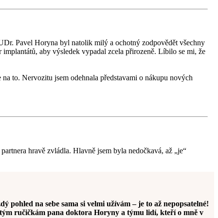
MUDr. Pavel Horyna byl natolik milý a ochotný zodpovědět všechny
implantátů, aby výsledek vypadal zcela přirozeně. Líbilo se mi, že
 se na to. Nervozitu jsem odehnala představami o nákupu nových
e partnera hravě zvládla. Hlavně jsem byla nedočkavá, až „je“
ý pohled na sebe sama si velmi užívám – je to až nepopsatelné!
latým ručičkám pana doktora Horyny a týmu lidí, kteří o mně v