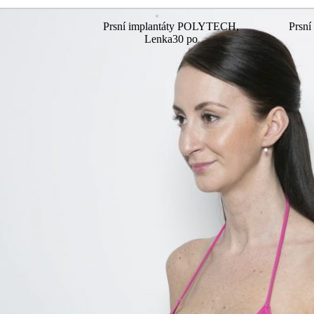
Prsní implantáty POLYTECH,
Prsn
Lenka30 po