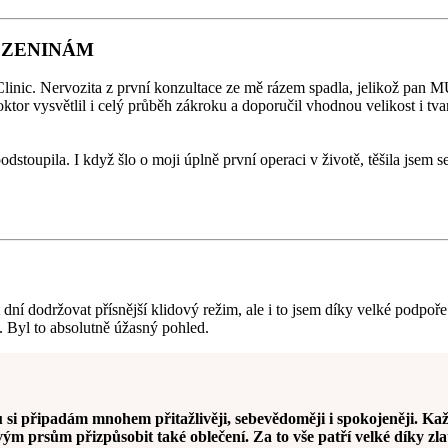
OZENINÁM
inic. Nervozita z první konzultace ze mě rázem spadla, jelikož pan 
r vysvětlil i celý průběh zákroku a doporučil vhodnou velikost i tvar 
dstoupila. I když šlo o moji úplně první operaci v životě, těšila jsem
t dní dodržovat přísnější klidový režim, ale i to jsem díky velké podpoř
 Byl to absolutně úžasný pohled.
i připadám mnohem přitažlivěji, sebevědoměji i spokojeněji. Každ
ým prsům přizpůsobit také oblečení. Za to vše patří velké díky z