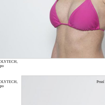
y POLYTECH,
 po
y POLYTECH,
Prsn
 po