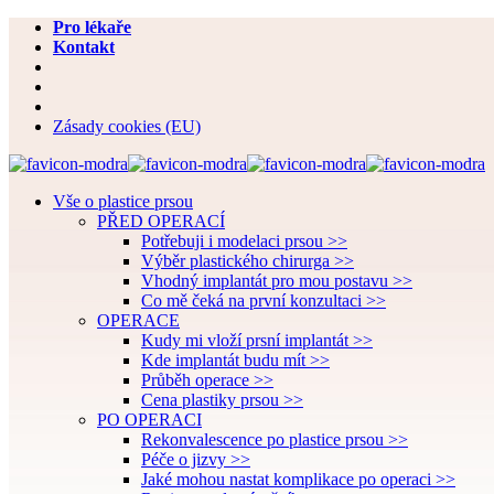
Pro lékaře
Kontakt
Zásady cookies (EU)
Vše o plastice prsou
PŘED OPERACÍ
Potřebuji i modelaci prsou >>
Výběr plastického chirurga >>
Vhodný implantát pro mou postavu >>
Co mě čeká na první konzultaci >>
OPERACE
Kudy mi vloží prsní implantát >>
Kde implantát budu mít >>
Průběh operace >>
Cena plastiky prsou >>
PO OPERACI
Rekonvalescence po plastice prsou >>
Péče o jizvy >>
Jaké mohou nastat komplikace po operaci >>