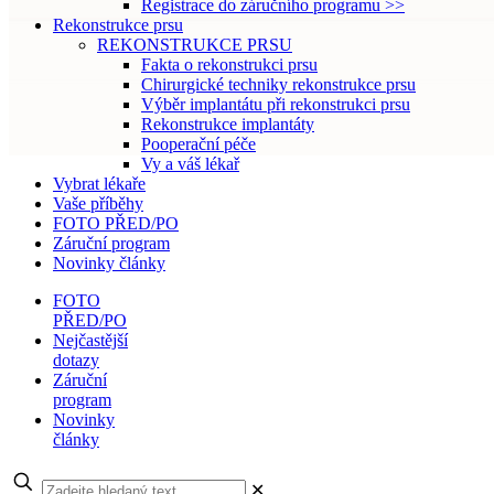
Registrace do záručního programu >>
Rekonstrukce prsu
REKONSTRUKCE PRSU
Fakta o rekonstrukci prsu
Chirurgické techniky rekonstrukce prsu
Výběr implantátu při rekonstrukci prsu
Rekonstrukce implantáty
Pooperační péče
Vy a váš lékař
Vybrat lékaře
Vaše příběhy
FOTO PŘED/PO
Záruční program
Novinky články
FOTO
PŘED/PO
Nejčastější
dotazy
Záruční
program
Novinky
články
✕