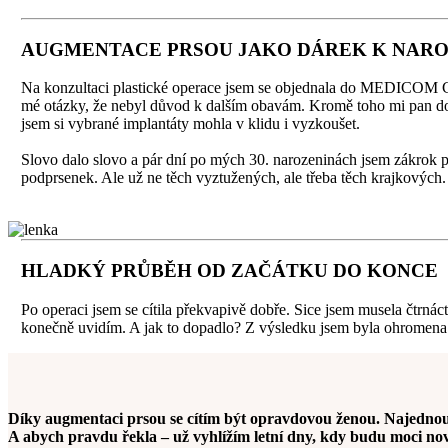
AUGMENTACE PRSOU JAKO DÁREK K NAR
Na konzultaci plastické operace jsem se objednala do MEDICOM Cl
mé otázky, že nebyl důvod k dalším obavám. Kromě toho mi pan dokto
jsem si vybrané implantáty mohla v klidu i vyzkoušet.
Slovo dalo slovo a pár dní po mých 30. narozeninách jsem zákrok po
podprsenek. Ale už ne těch vyztužených, ale třeba těch krajkových.
HLADKÝ PRŮBĚH OD ZAČÁTKU DO KONCE
Po operaci jsem se cítila překvapivě dobře. Sice jsem musela čtrnác
konečně uvidím. A jak to dopadlo? Z výsledku jsem byla ohromena.
Díky augmentaci prsou se cítím být opravdovou ženou. Najednou s
A abych pravdu řekla – už vyhlížím letní dny, kdy budu moci nov