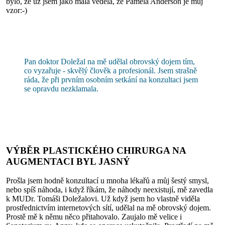
bylo, že už jsem jako malá věděla, že Pamela Anderson je můj
vzor:-)
Pan doktor Doležal na mě udělal obrovský dojem tím,
co vyzařuje - skvělý člověk a profesionál. Jsem strašně
ráda, že při prvním osobním setkání na konzultaci jsem
se opravdu nezklamala.
VÝBĚR PLASTICKÉHO CHIRURGA NA
AUGMENTACI BYL JASNÝ
Prošla jsem hodně konzultací u mnoha lékařů a můj šestý smysl,
nebo spíš náhoda, i když říkám, že náhody neexistují, mě zavedla
k MUDr. Tomáši Doležalovi. Už když jsem ho vlastně viděla
prostřednictvím internetových sítí, udělal na mě obrovský dojem.
Prostě mě k němu něco přitahovalo. Zaujalo mě velice i