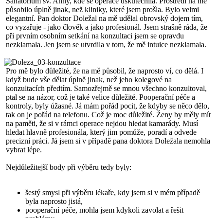
Sanatorium sv. Anny, kde se operace uskutečnila. Prostředí na mě
působilo úplně jinak, než kliniky, které jsem prošla. Bylo velmi
elegantní. Pan doktor Doležal na mě udělal obrovský dojem tím,
co vyzařuje - jako člověk a jako profesionál. Jsem strašně ráda, že
při prvním osobním setkání na konzultaci jsem se opravdu
nezklamala. Jen jsem se utvrdila v tom, že mě intuice nezklamala.
Pro mě bylo důležité, že na mě působil, že naprosto ví, co dělá. I
když bude vše dělat úplně jinak, než jeho kolegové na
konzultacích předtím. Samozřejmě se mnou všechno konzultoval,
ptal se na názor, což je také velice důležité. Pooperační péče a
kontroly, byly úžasné. Já mám pořád pocit, že kdyby se něco dělo,
tak on je pořád na telefonu. Což je moc důležité. Ženy by měly mít
na paměti, že si v rámci operace nejdou hledat kamarády. Musí
hledat hlavně profesionála, který jim pomůže, poradí a odvede
precizní práci. Já jsem si v případě pana doktora Doležala nemohla
vybrat lépe.
Nejdůležitejší body při výběru tedy byly:
šestý smysl při výběru lékaře, kdy jsem si v mém případě
byla naprosto jistá,
pooperační péče, mohla jsem kdykoli zavolat a řešit