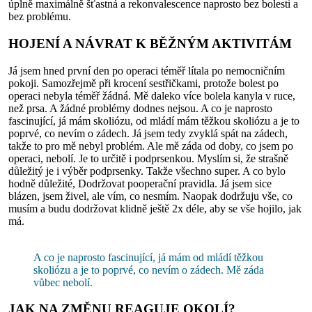
úplně maximálně šťastná a rekonvalescence naprosto bez bolesti a
bez problému.
HOJENÍ A NÁVRAT K BĚŽNÝM AKTIVITÁM
Já jsem hned první den po operaci téměř lítala po nemocničním
pokoji. Samozřejmě při krocení sestřičkami, protože bolest po
operaci nebyla téměř žádná. Mě daleko více bolela kanyla v ruce,
než prsa. A žádné problémy dodnes nejsou. A co je naprosto
fascinující, já mám skoliózu, od mládí mám těžkou skoliózu a je to
poprvé, co nevím o zádech. Já jsem tedy zvyklá spát na zádech,
takže to pro mě nebyl problém. Ale mě záda od doby, co jsem po
operaci, nebolí. Je to určitě i podprsenkou. Myslím si, že strašně
důležitý je i výběr podprsenky. Takže všechno super. A co bylo
hodně důležité, Dodržovat pooperační pravidla. Já jsem sice
blázen, jsem živel, ale vím, co nesmím. Naopak dodržuju vše, co
musím a budu dodržovat klidně ještě 2x déle, aby se vše hojilo, jak
má.
A co je naprosto fascinující, já mám od mládí těžkou
skoliózu a je to poprvé, co nevím o zádech. Mě záda
vůbec nebolí.
JAK NA ZMĚNU REAGUJE OKOLÍ?