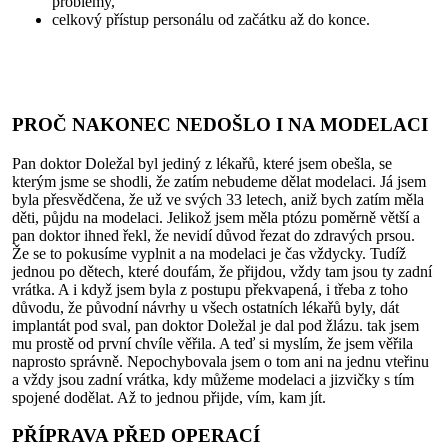
problémy,
celkový přístup personálu od začátku až do konce.
PROČ NAKONEC NEDOŠLO I NA MODELACI
Pan doktor Doležal byl jediný z lékařů, které jsem obešla, se
kterým jsme se shodli, že zatím nebudeme dělat modelaci. Já jsem
byla přesvědčena, že už ve svých 33 letech, aniž bych zatím měla
děti, půjdu na modelaci. Jelikož jsem měla ptózu poměrně větší a
pan doktor ihned řekl, že nevidí důvod řezat do zdravých prsou.
Že se to pokusíme vyplnit a na modelaci je čas vždycky. Tudíž
jednou po dětech, které doufám, že přijdou, vždy tam jsou ty zadní
vrátka. A i když jsem byla z postupu překvapená, i třeba z toho
důvodu, že původní návrhy u všech ostatních lékařů byly, dát
implantát pod sval, pan doktor Doležal je dal pod žlázu. tak jsem
mu prostě od první chvíle věřila. A teď si myslím, že jsem věřila
naprosto správně. Nepochybovala jsem o tom ani na jednu vteřinu
a vždy jsou zadní vrátka, kdy můžeme modelaci a jizvičky s tím
spojené dodělat. Až to jednou přijde, vím, kam jít.
PŘÍPRAVA PŘED OPERACÍ