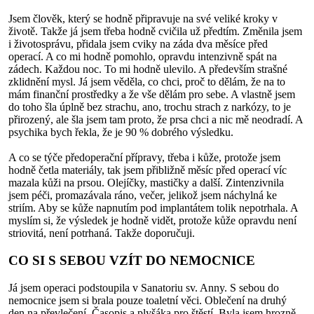
Jsem člověk, který se hodně připravuje na své veliké kroky v
životě. Takže já jsem třeba hodně cvičila už předtím. Změnila jsem
i životosprávu, přidala jsem cviky na záda dva měsíce před
operací. A co mi hodně pomohlo, opravdu intenzivně spát na
zádech. Každou noc. To mi hodně ulevilo. A především strašné
zklidnění mysl. Já jsem věděla, co chci, proč to dělám, že na to
mám finanční prostředky a že vše dělám pro sebe. A vlastně jsem
do toho šla úplně bez strachu, ano, trochu strach z narkózy, to je
přirozený, ale šla jsem tam proto, že prsa chci a nic mě neodradí. A
psychika bych řekla, že je 90 % dobrého výsledku.
A co se týče předoperační přípravy, třeba i kůže, protože jsem
hodně četla materiály, tak jsem přibližně měsíc před operací víc
mazala kůži na prsou. Olejíčky, mastičky a další. Zintenzivnila
jsem péči, promazávala ráno, večer, jelikož jsem náchylná ke
striím. Aby se kůže napnutím pod implantátem tolik nepotrhala. A
myslím si, že výsledek je hodně vidět, protože kůže opravdu není
striovitá, není potrhaná. Takže doporučuji.
CO SI S SEBOU VZÍT DO NEMOCNICE
Já jsem operaci podstoupila v Sanatoriu sv. Anny. S sebou do
nemocnice jsem si brala pouze toaletní věci. Oblečení na druhý
den na převlečení. Časopis a plyšáka pro štěstí. Byla jsem hrozně