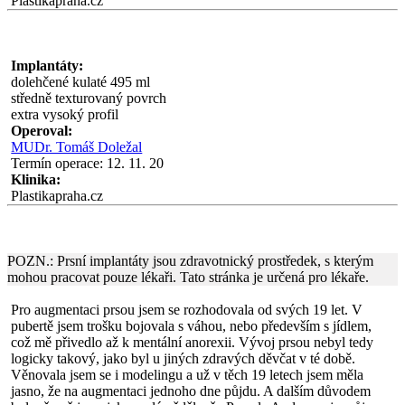
Plastikapraha.cz
Implantáty:
dolehčené kulaté 495 ml
středně texturovaný povrch
extra vysoký profil
Operoval:
MUDr. Tomáš Doležal
Termín operace: 12. 11. 20
Klinika:
Plastikapraha.cz
POZN.: Prsní implantáty jsou zdravotnický prostředek, s kterým
mohou pracovat pouze lékaři. Tato stránka je určená pro lékaře.
Pro augmentaci prsou jsem se rozhodovala od svých 19 let. V
pubertě jsem trošku bojovala s váhou, nebo především s jídlem,
což mě přivedlo až k mentální anorexii. Vývoj prsou nebyl tedy
logicky takový, jako byl u jiných zdravých děvčat v té době.
Věnovala jsem se i modelingu a už v těch 19 letech jsem měla
jasno, že na augmentaci jednoho dne půjdu. A dalším důvodem