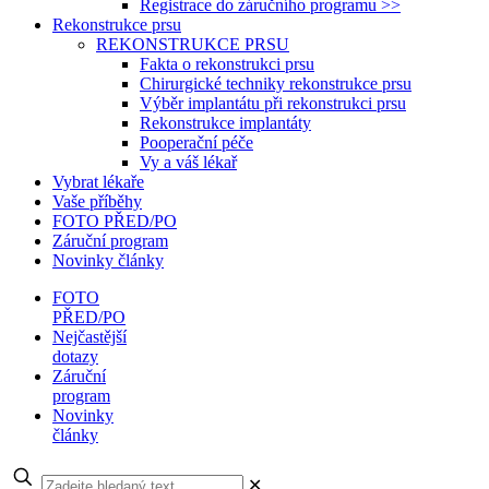
Registrace do záručního programu >>
Rekonstrukce prsu
REKONSTRUKCE PRSU
Fakta o rekonstrukci prsu
Chirurgické techniky rekonstrukce prsu
Výběr implantátu při rekonstrukci prsu
Rekonstrukce implantáty
Pooperační péče
Vy a váš lékař
Vybrat lékaře
Vaše příběhy
FOTO PŘED/PO
Záruční program
Novinky články
FOTO
PŘED/PO
Nejčastější
dotazy
Záruční
program
Novinky
články
✕