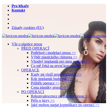
Pro lékaře
Kontakt
Zásady cookies (EU)
Vše o plastice prsou
PŘED OPERACÍ
Potřebuji i modelaci prsou >>
Výběr plastického chirurga >>
Vhodný implantát pro mou postavu >>
Co mě čeká na první konzultaci >>
OPERACE
Kudy mi vloží prsní implantát >>
Kde implantát budu mít >>
Průběh operace >>
Cena plastiky prsou >>
PO OPERACI
Rekonvalescence po plastice prsou >>
Péče o jizvy >>
Jaké mohou nastat komplikace po operaci >>