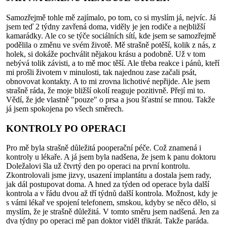
Samozřejmě tohle mě zajímalo, po tom, co si myslím já, nejvíc. Já
jsem teď 2 týdny zavřená doma, viděly je jen rodiče a nejbližší
kamarádky. Ale co se týče sociálních sítí, kde jsem se samozřejmě
podělila o změnu ve svém životě. Mě strašně potěší, kolik z nás, z
holek, si dokáže pochválit nějakou krásu a podobně. Už v tom
nebývá tolik závisti, a to mě moc těší. Ale třeba reakce i pánů, kteří
mi prošli životem v minulosti, tak najednou zase začali psát,
obnovovat kontakty. A to mi zrovna lichotivé nepřijde. Ale jsem
strašně ráda, že moje bližší okolí reaguje pozitivně. Přejí mi to.
Vědí, že jde vlastně "pouze" o prsa a jsou šťastní se mnou. Takže
já jsem spokojena po všech směrech.
KONTROLY PO OPERACI
Pro mě byla strašně důležitá pooperační péče. Což znamená i
kontroly u lékaře. A já jsem byla nadšena, že jsem k panu doktoru
Doležalovi šla už čtvrtý den po operaci na první kontrolu.
Zkontrolovali jsme jizvy, usazení implantátu a dostala jsem rady,
jak dál postupovat doma. A hned za týden od operace byla další
kontrola a v řádu dvou až tří týdnů další kontrola. Možnost, kdy je
s vámi lékař ve spojení telefonem, smskou, kdyby se něco dělo, si
myslím, že je strašně důležitá. V tomto směru jsem nadšená. Jen za
dva týdny po operaci mě pan doktor viděl třikrát. Takže paráda.