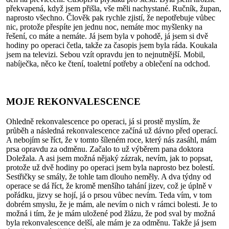
překvapená, když jsem přišla, vše měli nachystané. Ručník, župan,
naprosto všechno. Člověk pak rychle zjistí, že nepotřebuje vůbec
nic, protože přespíte jen jednu noc, nemáte moc myšlenky na
řešení, co máte a nemáte. Já jsem byla v pohodě, já jsem si dvě
hodiny po operaci četla, takže za časopis jsem byla ráda. Koukala
jsem na televizi. Sebou vzít opravdu jen to nejnutnější. Mobil,
nabíječka, něco ke čtení, toaletní potřeby a oblečení na odchod.
MOJE REKONVALESCENCE
Ohledně rekonvalescence po operaci, já si prostě myslím, že
průběh a následná rekonvalescence začíná už dávno před operací.
A nebojím se říct, že v tomto šíleném roce, který nás zasáhl, mám
prsa opravdu za odměnu. Začalo to už výběrem pana doktora
Doležala. A asi jsem možná nějaký zázrak, nevím, jak to popsat,
protože už dvě hodiny po operaci jsem byla naprosto bez bolestí.
Sestřičky se smály, že tohle tam dlouho neměly. A dva týdny od
operace se dá říct, že kromě menšího tahání jizev, což je úplně v
pořádku, jizvy se hojí, já o prsou vůbec nevím. Teda vím, v tom
dobrém smyslu, že je mám, ale nevím o nich v rámci bolesti. Je to
možná i tím, že je mám uložené pod žlázu, že pod sval by možná
byla rekonvalescence delší, ale mám je za odměnu. Takže já jsem