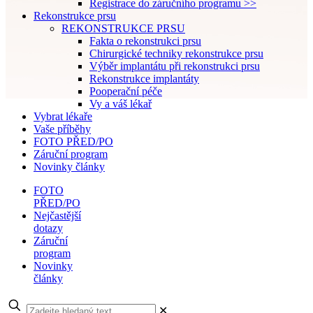
Registrace do záručního programu >>
Rekonstrukce prsu
REKONSTRUKCE PRSU
Fakta o rekonstrukci prsu
Chirurgické techniky rekonstrukce prsu
Výběr implantátu při rekonstrukci prsu
Rekonstrukce implantáty
Pooperační péče
Vy a váš lékař
Vybrat lékaře
Vaše příběhy
FOTO PŘED/PO
Záruční program
Novinky články
FOTO
PŘED/PO
Nejčastější
dotazy
Záruční
program
Novinky
články
✕