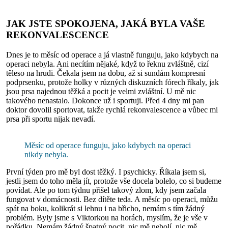
JAK JSTE SPOKOJENA, JAKÁ BYLA VAŠE
REKONVALESCENCE
Dnes je to měsíc od operace a já vlastně funguju, jako kdybych na
operaci nebyla. Ani necítím nějaké, když to řeknu zvláštně, cizí
těleso na hrudi. Čekala jsem na dobu, až si sundám kompresní
podprsenku, protože holky v různých diskuzních fórech říkaly, jak
jsou prsa najednou těžká a pocit je velmi zvláštní. U mě nic
takového nenastalo. Dokonce už i sportuji. Před 4 dny mi pan
doktor dovolil sportovat, takže rychlá rekonvalescence a vůbec mi
prsa při sportu nijak nevadí.
Měsíc od operace funguju, jako kdybych na operaci
nikdy nebyla.
První týden pro mě byl dost těžký. I psychicky. Říkala jsem si,
jestli jsem do toho měla jít, protože vše docela bolelo, co si budeme
povídat. Ale po tom týdnu přišel takový zlom, kdy jsem začala
fungovat v domácnosti. Bez dítěte teda. A měsíc po operaci, můžu
spát na boku, kolikrát si lehnu i na břicho, nemám s tím žádný
problém. Byly jsme s Viktorkou na horách, myslím, že je vše v
pořádku. Nemám žádný špatný pocit, nic mě nebolí, nic mě