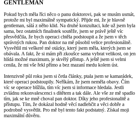
GENTLEMAN
Pokud bych měla říci něco o panu doktorovi, pak se musím usmát,
protože mi byl maximálně sympatický. Přijde mi, že je hlavně
gentleman, sálá z něho klid. Na druhé konzultaci, kde už jsem byla
sama, bez ostatních finalistek soutěže, jsem se právě ještě víc
přesvědčila, že bych operaci chtěla podstoupit a že jsem v těch
správných rukou. Pan doktor na mě působil velice profesionálně.
Vysvětlil mi veškeré mé otázky, který jsem měla, kterých jsem se
obávala. A fakt, že si mám při zkoušce sama vybrat velikost, on jen
hlídá možné maximum, je skvělý přístup. A ještě jsem si velmi
cenila, že mi vše řekl přímo a bez mazaní medu kolem úst.
Intenzivně půl roku jsem si četla články, ptala jsem se kamarádek,
které operaci podstoupily. Neříkám, že jsem neměla obavy. Čím
víc se operace blížila, tím víc jsem si informace hledala. Jestli
zvládnu rekonvalescenci s dítětem a tak dále. Ale vše ze mě spadlo
tím, jak se ke mně choval pan doktor. Díky jeho profesionalitě a
přístupu. Tím, že dokázal hodně věcí nadlehčit a věci dobře a
podrobně vysvětlit. Pro mě byl tento fakt podstatný. Získal moji
maximální důvěru.