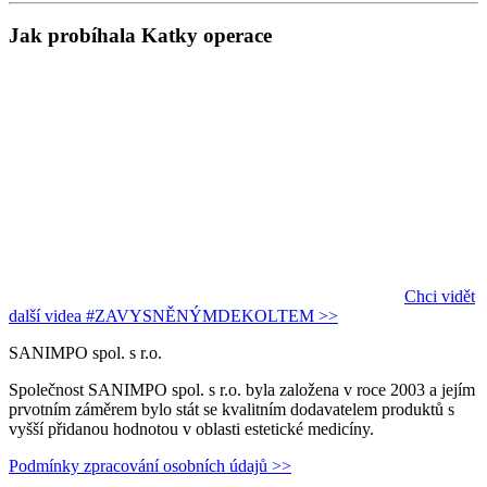
Jak probíhala Katky operace
Chci vidět
další videa #ZAVYSNĚNÝMDEKOLTEM >>
SANIMPO spol. s r.o.
Společnost SANIMPO spol. s r.o. byla založena v roce 2003 a jejím
prvotním záměrem bylo stát se kvalitním dodavatelem produktů s
vyšší přidanou hodnotou v oblasti estetické medicíny.
Podmínky zpracování osobních údajů >>