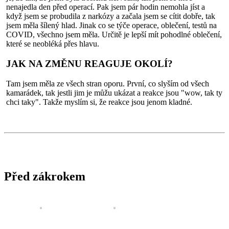
nenajedla den před operací. Pak jsem pár hodin nemohla jíst a
když jsem se probudila z narkózy a začala jsem se cítit dobře, tak
jsem měla šílený hlad. Jinak co se týče operace, oblečení, testů na
COVID, všechno jsem měla. Určitě je lepší mít pohodlné oblečení,
které se neobléká přes hlavu.
JAK NA ZMĚNU REAGUJE OKOLÍ?
Tam jsem měla ze všech stran oporu. První, co slyším od všech
kamarádek, tak jestli jim je můžu ukázat a reakce jsou "wow, tak ty
chci taky". Takže myslím si, že reakce jsou jenom kladné.
Před zákrokem