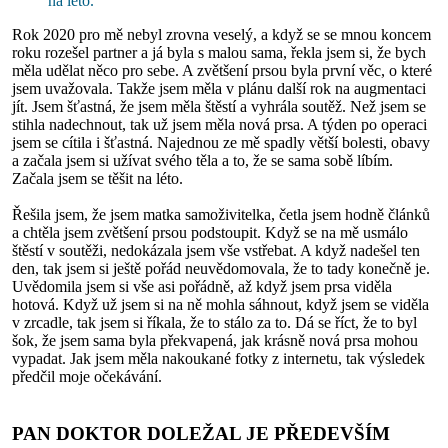
na léto.
Rok 2020 pro mě nebyl zrovna veselý, a když se se mnou koncem
roku rozešel partner a já byla s malou sama, řekla jsem si, že bych
měla udělat něco pro sebe. A zvětšení prsou byla první věc, o které
jsem uvažovala. Takže jsem měla v plánu další rok na augmentaci
jít. Jsem šťastná, že jsem měla štěstí a vyhrála soutěž. Než jsem se
stihla nadechnout, tak už jsem měla nová prsa. A týden po operaci
jsem se cítila i šťastná. Najednou ze mě spadly větší bolesti, obavy
a začala jsem si užívat svého těla a to, že se sama sobě líbím.
Začala jsem se těšit na léto.
Řešila jsem, že jsem matka samoživitelka, četla jsem hodně článků
a chtěla jsem zvětšení prsou podstoupit. Když se na mě usmálo
štěstí v soutěži, nedokázala jsem vše vstřebat. A když nadešel ten
den, tak jsem si ještě pořád neuvědomovala, že to tady konečně je.
Uvědomila jsem si vše asi pořádně, až když jsem prsa viděla
hotová. Když už jsem si na ně mohla sáhnout, když jsem se viděla
v zrcadle, tak jsem si říkala, že to stálo za to. Dá se říct, že to byl
šok, že jsem sama byla překvapená, jak krásně nová prsa mohou
vypadat. Jak jsem měla nakoukané fotky z internetu, tak výsledek
předčil moje očekávání.
PAN DOKTOR DOLEŽAL JE PŘEDEVŠÍM