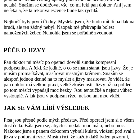
netahá. Snažím se dodržovat vše, co mi řekl pan doktor. Ani jsem
nečekala, že ta rekonvalescence bude tak rychlá.
Nejhorší byly první tři dny. Myslela jsem, že budu mít třeba tlak na
hrudi, ale ten žádný nebyl. Naopak mě překvapila bolest
namožených žeber. Nemohla jsem se pořádně zvednout.
PÉČE O JIZVY
Pan doktor mi měsíc po operaci dovolil sundat kompresní
podprsenku. A řekl, že jediné, o co se mám starat, jsou jizvy. Že je
musím promačkávat, masírovat mastným krémem. Snažím se
alespoň jednou denně na to myslet a jizvy masírovat. Je vidět, že
pan doktor má velkou praxi, velké zkušenosti. Jizvy už na pohled
po tom měsíci vypadají moc hezky. Jsou tenoučké a nejsou vůbec
vystouplé. A jak jsou v podprsní rýze, nejsou ani moc vidět.
JAK SE VÁM LÍBÍ VÝSLEDEK
Prsa jsou přesně podle mých představ. Před operací jsem si o všem
dost četla. Bála jsem se, abych si nedala moc málo, nebo moc.
Nakonec jsme s panem doktorem vybrali kulaté, vložení pod sval a
jizva v podprsní rýze. Musím říct, že každý další týden pozoruji,