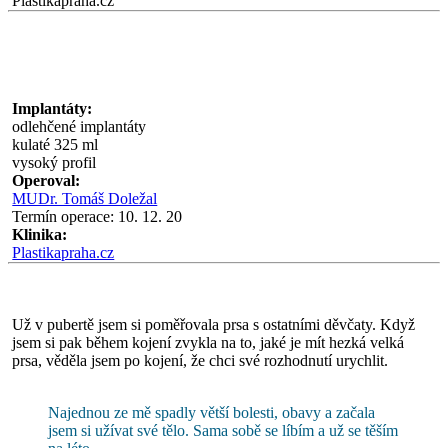
Plastikapraha.cz
Implantáty:
odlehčené implantáty
kulaté 325 ml
vysoký profil
Operoval:
MUDr. Tomáš Doležal
Termín operace: 10. 12. 20
Klinika:
Plastikapraha.cz
Už v pubertě jsem si poměřovala prsa s ostatními děvčaty. Když
jsem si pak během kojení zvykla na to, jaké je mít hezká velká
prsa, věděla jsem po kojení, že chci své rozhodnutí urychlit.
Najednou ze mě spadly větší bolesti, obavy a začala
jsem si užívat své tělo. Sama sobě se líbím a už se těším