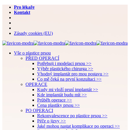
Pro lékaře
Kontakt
Zásady cookies (EU)
Vše o plastice prsou
PŘED OPERACÍ
Potřebuji i modelaci prsou >>
Výběr plastického chirurga >>
Vhodný implantát pro mou postavu >>
Co mě čeká na první konzultaci >>
OPERACE
Kudy mi vloží prsní implantát >>
Kde implantát budu mít >>
Průběh operace >>
Cena plastiky prsou >>
PO OPERACI
Rekonvalescence po plastice prsou >>
Péče o jizvy >>
Jaké mohou nastat komplikace po operaci >>