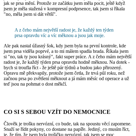
jak se prsa mění. Protože ze začátku jsem měla pocit, ještě když
jsem je měla stažená v kompresní podprsence, tak jsem si říkala
"no, měla jsem si dát větší".
A z čeho mám největší radost je, že každý ten týden
prsa opravdu víc a víc měknou a jsou jak moje.
Ale pak nastal úžasný šok, kdy jsem byla na první kontrole, kde
jsem prsa viděla poprvé, a to mi málem spadla brada. Říkala jsem
si "no, tak ty jsou krásný", fakt super práce. A z čeho mám největší
radost je, že každý týden prsa opravdu hodně měknou. Na dotek -
bych si troufla říct - že ještě pár týdnů a budou jako přirozený.
Opravu mě překvapily, protože jsem četla, že trvá půl roku, než
začnou prsa po zvětšení měknout a já mám měsíc od operace a už
teď jsou na pohmat o dost měkčí.
CO SI S SEBOU VZÍT DO NEMOCNICE
Člověk je trošku nervózní, co bude, tak na spoustu věcí zapomene.
Snaží se řídit pokyny, co dostane na papíře. Jediný, co musím říct,
je, že tím, že jsem byla trošičku nervózní, tak jsem se moc