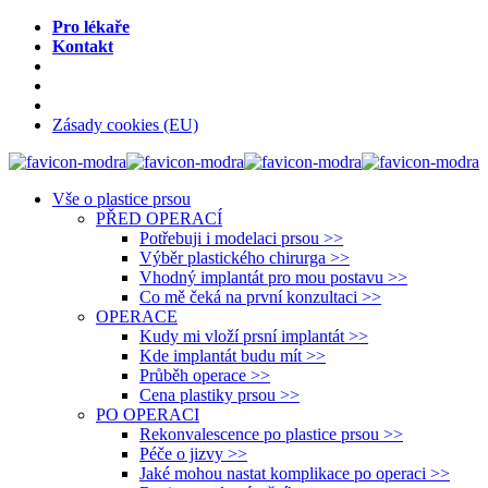
Pro lékaře
Kontakt
Zásady cookies (EU)
Vše o plastice prsou
PŘED OPERACÍ
Potřebuji i modelaci prsou >>
Výběr plastického chirurga >>
Vhodný implantát pro mou postavu >>
Co mě čeká na první konzultaci >>
OPERACE
Kudy mi vloží prsní implantát >>
Kde implantát budu mít >>
Průběh operace >>
Cena plastiky prsou >>
PO OPERACI
Rekonvalescence po plastice prsou >>
Péče o jizvy >>
Jaké mohou nastat komplikace po operaci >>