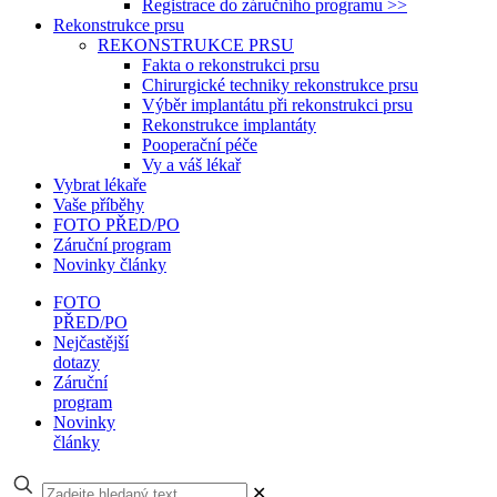
Registrace do záručního programu >>
Rekonstrukce prsu
REKONSTRUKCE PRSU
Fakta o rekonstrukci prsu
Chirurgické techniky rekonstrukce prsu
Výběr implantátu při rekonstrukci prsu
Rekonstrukce implantáty
Pooperační péče
Vy a váš lékař
Vybrat lékaře
Vaše příběhy
FOTO PŘED/PO
Záruční program
Novinky články
FOTO
PŘED/PO
Nejčastější
dotazy
Záruční
program
Novinky
články
✕