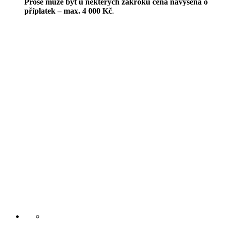
Prose může být u některých zákroků cena navýšena o
příplatek – max. 4 000 Kč
.