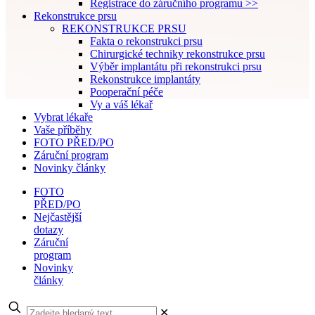
Registrace do záručního programu >>
Rekonstrukce prsu
REKONSTRUKCE PRSU
Fakta o rekonstrukci prsu
Chirurgické techniky rekonstrukce prsu
Výběr implantátu při rekonstrukci prsu
Rekonstrukce implantáty
Pooperační péče
Vy a váš lékař
Vybrat lékaře
Vaše příběhy
FOTO PŘED/PO
Záruční program
Novinky články
FOTO
PŘED/PO
Nejčastější
dotazy
Záruční
program
Novinky
články
✕