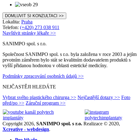
DOMLUVIT SI KONZULTACI >>
Lokalita:
Praha
Telefon:
(+420) 273 038 911
Navštívit stránky lékaře >>
SANIMPO spol. s r.o.
Společnost SANIMPO spol. s r.o. byla založena v roce 2003 a jejím
prvotním záměrem bylo stát se kvalitním dodavatelem produktů s
vyšší přidanou hodnotou v oblasti estetické medicíny.
Podmínky zpracování osobních údajů >>
NEJČASTĚJI HLEDÁTE
Vybrat svého plastického chirurga >>
Nejčastější dotazy >>
Foto
před/po >>
Záruční program >>
Copyright 2026,
SANIMPO spol. s r.o.
Realizace © 2020,
Xcreative - webdesign
.
Pro lékaře