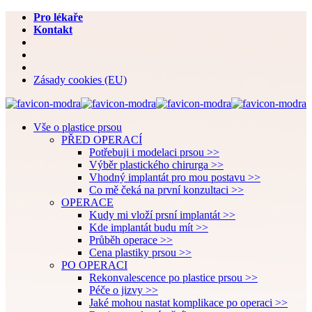
Pro lékaře
Kontakt
Zásady cookies (EU)
Vše o plastice prsou
PŘED OPERACÍ
Potřebuji i modelaci prsou >>
Výběr plastického chirurga >>
Vhodný implantát pro mou postavu >>
Co mě čeká na první konzultaci >>
OPERACE
Kudy mi vloží prsní implantát >>
Kde implantát budu mít >>
Průběh operace >>
Cena plastiky prsou >>
PO OPERACI
Rekonvalescence po plastice prsou >>
Péče o jizvy >>
Jaké mohou nastat komplikace po operaci >>