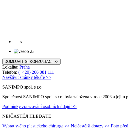
DOMLUVIT SI KONZULTACI >>
Lokalita:
Praha
Telefon:
(+420) 266 081 111
Navštívit stránky lékaře >>
SANIMPO spol. s r.o.
Společnost SANIMPO spol. s r.o. byla založena v roce 2003 a jejím p
Podmínky zpracování osobních údajů >>
NEJČASTĚJI HLEDÁTE
Vybrat svého plastického chirurga >>
Nejčastější dotazy >>
Foto pře