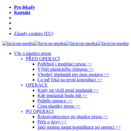
Pro lékaře
Kontakt
Zásady cookies (EU)
Vše o plastice prsou
PŘED OPERACÍ
Potřebuji i modelaci prsou >>
Výběr plastického chirurga >>
Vhodný implantát pro mou postavu >>
Co mě čeká na první konzultaci >>
OPERACE
Kudy mi vloží prsní implantát >>
Kde implantát budu mít >>
Průběh operace >>
Cena plastiky prsou >>
PO OPERACI
Rekonvalescence po plastice prsou >>
Péče o jizvy >>
Jaké mohou nastat komplikace po operaci >>