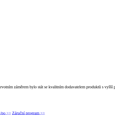
rvotním záměrem bylo stát se kvalitním dodavatelem produktů s vyšší p
d/po >>
Záruční program >>