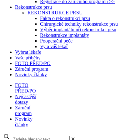
Registrace do záručního programu >>
Rekonstrukce prsu
REKONSTRUKCE PRSU
Fakta o rekonstrukci prsu
Chirurgické techniky rekonstrukce prsu
Výběr implantátu při rekonstrukci prsu
Rekonstrukce implantáty
Pooperační péče
Vy a váš lékař
Vybrat lékaře
Vaše příběhy
FOTO PŘED/PO
Záruční program
Novinky články
FOTO
PŘED/PO
Nejčastější
dotazy
Záruční
program
Novinky
články
✕