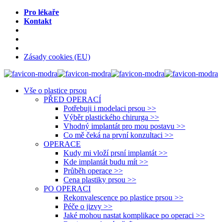
Pro lékaře
Kontakt
Zásady cookies (EU)
Vše o plastice prsou
PŘED OPERACÍ
Potřebuji i modelaci prsou >>
Výběr plastického chirurga >>
Vhodný implantát pro mou postavu >>
Co mě čeká na první konzultaci >>
OPERACE
Kudy mi vloží prsní implantát >>
Kde implantát budu mít >>
Průběh operace >>
Cena plastiky prsou >>
PO OPERACI
Rekonvalescence po plastice prsou >>
Péče o jizvy >>
Jaké mohou nastat komplikace po operaci >>