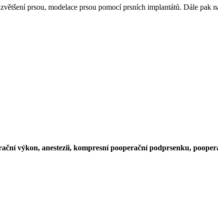
d zvětšení prsou, modelace prsou pomocí prsních implantátů. Dále pak n
ační výkon, anestezii, kompresní pooperační podprsenku, pooperačn