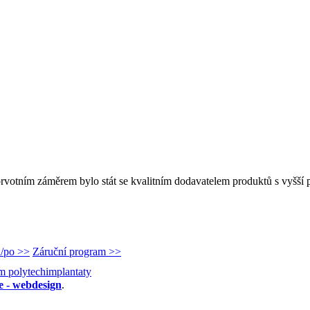
rvotním záměrem bylo stát se kvalitním dodavatelem produktů s vyšší p
d/po >>
Záruční program >>
e - webdesign
.