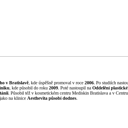
o v Bratislavě
, kde úspěšně promoval v roce
2006
. Po studiích nasto
iniku
, kde působil do roku
2009
. Poté nastoupil na
Oddelění plastické 
tánii
. Působil též v kosmetickém centru Mediskin Bratislava a v Centru 
jako na klinice
Aesthevita působí dodnes
.