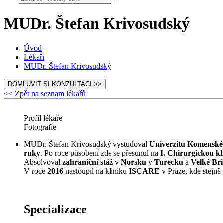
MUDr. Štefan Krivosudský
Úvod
Lékaři
MUDr. Štefan Krivosudský
DOMLUVIT SI KONZULTACI >>
<< Zpět na seznam lékařů
Profil lékaře
Fotografie
MUDr. Štefan Krivosudský vystudoval
Univerzitu Komenskéh
ruky
. Po roce působení zde se přesunul na
I. Chirurgickou kl
Absolvoval
zahraniční stáž
v
Norsku
v
Turecku
a
Velké Bri
V roce
2016
nastoupil na kliniku
ISCARE
v Praze, kde stejně 
Specializace