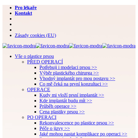
Pro lékaře
Kontakt
Zásady cookies (EU)
Vše o plastice prsou
PŘED OPERACÍ
Potřebuji i modelaci prsou >>
Výběr plastického chirurga >>
Vhodný implantát pro mou postavu >>
Co mě čeká na první konzultaci >>
OPERACE
Kudy mi vloží prsní implantát >>
Kde implantát budu mít >>
Průběh operace >>
Cena plastiky prsou >>
PO OPERACI
Rekonvalescence po plastice prsou >>
Péče o jizvy >>
Jaké mohou nastat komplikace po operaci >>