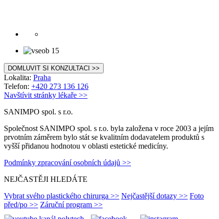
DOMLUVIT SI KONZULTACI >>
Lokalita:
Praha
Telefon:
+420 273 136 126
Navštívit stránky lékaře >>
SANIMPO spol. s r.o.
Společnost SANIMPO spol. s r.o. byla založena v roce 2003 a jejím
prvotním záměrem bylo stát se kvalitním dodavatelem produktů s
vyšší přidanou hodnotou v oblasti estetické medicíny.
Podmínky zpracování osobních údajů >>
NEJČASTĚJI HLEDÁTE
Vybrat svého plastického chirurga >>
Nejčastější dotazy >>
Foto
před/po >>
Záruční program >>