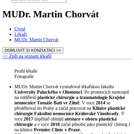
MUDr. Martin Chorvát
Úvod
Lékaři
MUDr. Martin Chorvát
DOMLUVIT SI KONZULTACI >>
<< Zpět na seznam lékařů
Profil lékaře
Fotografie
MUDr. Martin Chorvát vystudoval lékařskou fakultu
Univerzity Palackého v Olomouci
. Po promocích nastoupil
na oddělení
plastické chirurgie a traumatologie
Krajské
nemocnice Tomáše Bati ve Zlíně
. V roce
2014
se
přestěhoval do Prahy a začal pracovat na
Klinice plastické
chirurgie Fakultní nemocnice Královské Vinohrady
. V
roce
2017
úspěšně obhájil
atestace v oboru plastická
chirurgie
a v roce
2018
začal působit jako plastický chirurg i
na klinice
Premier Clinic v Praze
.