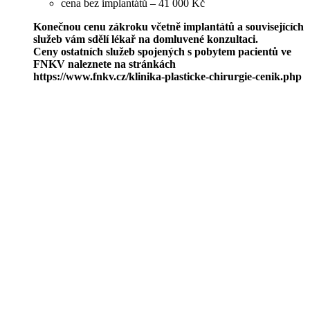
cena bez implantátů – 41 000 Kč
Konečnou cenu zákroku včetně implantátů a souvisejících
služeb vám sdělí lékař na domluvené konzultaci.
Ceny ostatních služeb spojených s pobytem pacientů ve
FNKV naleznete na stránkách
https://www.fnkv.cz/klinika-plasticke-chirurgie-cenik.php