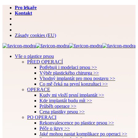
Pro lékaře
Kontakt
Zásady cookies (EU)
Vše o plastice prsou
PŘED OPERACÍ
Potřebuji i modelaci prsou >>
Výběr plastického chirurga >>
Vhodný implantát pro mou postavu >>
Co mě čeká na první konzultaci >>
OPERACE
Kudy mi vloží prsní implantát >>
Kde implantát budu mít >>
Průběh operace >>
Cena plastiky prsou >>
PO OPERACI
Rekonvalescence po plastice prsou >>
Péče o jizvy >>
Jaké mohou nastat komplikace po operaci >>