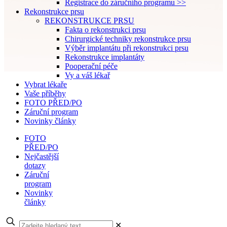
Registrace do záručního programu >>
Rekonstrukce prsu
REKONSTRUKCE PRSU
Fakta o rekonstrukci prsu
Chirurgické techniky rekonstrukce prsu
Výběr implantátu při rekonstrukci prsu
Rekonstrukce implantáty
Pooperační péče
Vy a váš lékař
Vybrat lékaře
Vaše příběhy
FOTO PŘED/PO
Záruční program
Novinky články
FOTO
PŘED/PO
Nejčastější
dotazy
Záruční
program
Novinky
články
✕