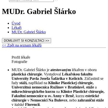
MUDr. Gabriel Šlárko
Úvod
Lékaři
MUDr. Gabriel Šlárko
DOMLUVIT SI KONZULTACI >>
<< Zpět na seznam lékařů
Profil lékaře
Fotografie
MUDr. Gabriel Šlárko je
atestovaným
lékařem v oboru
plastická chirurgie
. Vystudoval
Lékařskou fakultu
Univerzity Pavla Josefa Šafárika v Košicích
. Zúčastinil se
řady
stáží,
například na
Klinike Plastickej chirurgie,
Univerzitná nemocnica Ružinov v Bratislavě
,
stáže
a
mikrochirurgického kurzu
na
Klinice Plastické chirurgie,
Fakultní nemocnice u sv. Anny v Brně
, kurzu
estetické
chirurgie
v
Nemocnici Na Bulovce
, nebo
zahraniční stáže
v italské
Florencii
.