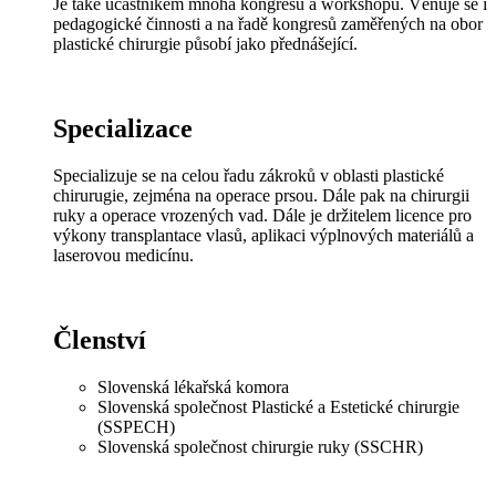
Je také účastníkem mnoha kongresů a workshopů. Věnuje se i
pedagogické činnosti a na řadě kongresů zaměřených na obor
plastické chirurgie působí jako přednášející.
Specializace
Specializuje se na celou řadu zákroků v oblasti plastické
chirurugie, zejména na operace prsou. Dále pak na chirurgii
ruky a operace vrozených vad. Dále je držitelem licence pro
výkony transplantace vlasů, aplikaci výplnových materiálů a
laserovou medicínu.
Členství
Slovenská lékařská komora
Slovenská společnost Plastické a Estetické chirurgie
(SSPECH)
Slovenská společnost chirurgie ruky (SSCHR)