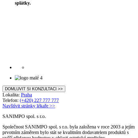
splátky.
DOMLUVIT SI KONZULTACI >>
Lokalita:
Praha
Telefon:
(+420) 227 777 777
Navštívit stránky lékaře >>
SANIMPO spol. s r.o.
Společnost SANIMPO spol. s r.o. byla založena v roce 2003 a jejím
prvotním záměrem bylo stát se kvalitním dodavatelem produktů s
vyšší přidanou hodnotou v oblasti estetické medicíny.