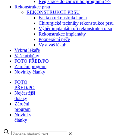
Registrace do záručního programu >>
Rekonstrukce prsu
REKONSTRUKCE PRSU
Fakta o rekonstrukci prsu
Chirurgické techniky rekonstrukce prsu
Výběr implantátu při rekonstrukci prsu
Rekonstrukce implantáty
Pooperační péče
Vy a váš lékař
Vybrat lékaře
Vaše příběhy
FOTO PŘED/PO
Záruční program
Novinky články
FOTO
PŘED/PO
Nejčastější
dotazy
Záruční
program
Novinky
články
✕