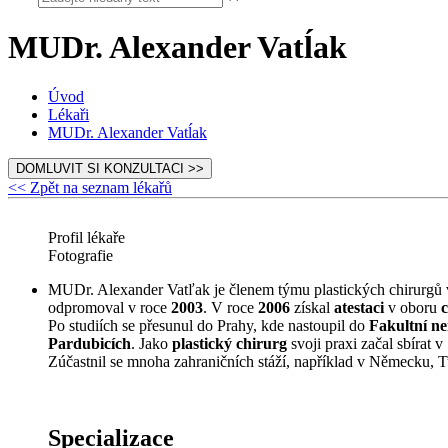
MUDr. Alexander Vatĺak
Úvod
Lékaři
MUDr. Alexander Vatĺak
DOMLUVIT SI KONZULTACI >>
<< Zpět na seznam lékařů
Profil lékaře
Fotografie
MUDr. Alexander Vatľak je členem týmu plastických chirurgů 
odpromoval v roce
2003
. V roce
2006
získal
atestaci
v oboru
c
Po studiích se přesunul do Prahy, kde nastoupil do
Fakultní n
Pardubicích
. Jako
plastický chirurg
svoji praxi začal sbírat v
Zúčastnil se mnoha zahraničních stáží, například v Německu, 
Specializace