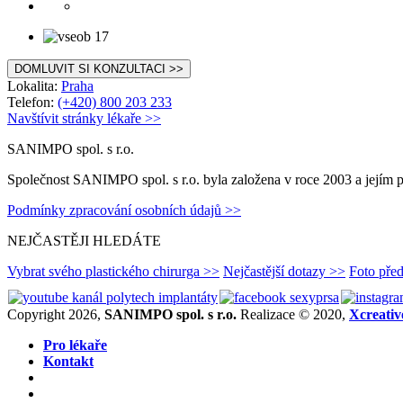
DOMLUVIT SI KONZULTACI >>
Lokalita:
Praha
Telefon:
(+420) 800 203 233
Navštívit stránky lékaře >>
SANIMPO spol. s r.o.
Společnost SANIMPO spol. s r.o. byla založena v roce 2003 a jejím p
Podmínky zpracování osobních údajů >>
NEJČASTĚJI HLEDÁTE
Vybrat svého plastického chirurga >>
Nejčastější dotazy >>
Foto pře
Copyright 2026,
SANIMPO spol. s r.o.
Realizace © 2020,
Xcreativ
Pro lékaře
Kontakt