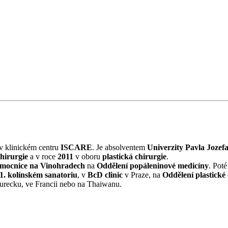
v klinickém centru
ISCARE
. Je absolventem
Univerzity Pavla Jozefa
hirurgie
a v roce
2011
v oboru
plastická chirurgie
.
emocnice na Vinohradech
na
Oddělení popáleninové medicíny
. Pot
1. kolínském sanatoriu
, v
BcD clinic
v Praze, na
Oddělení plastick
Turecku, ve Francii nebo na Thaiwanu.