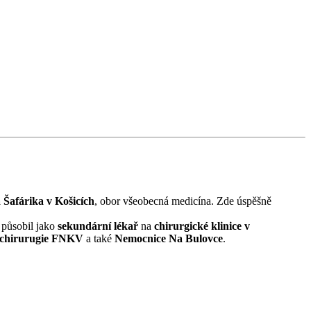
 Šafárika v Košicích
, obor všeobecná medicína. Zde úspěšně
é působil jako
sekundární lékař
na
chirurgické klinice v
é chirurugie FNKV
a také
Nemocnice Na Bulovce
.