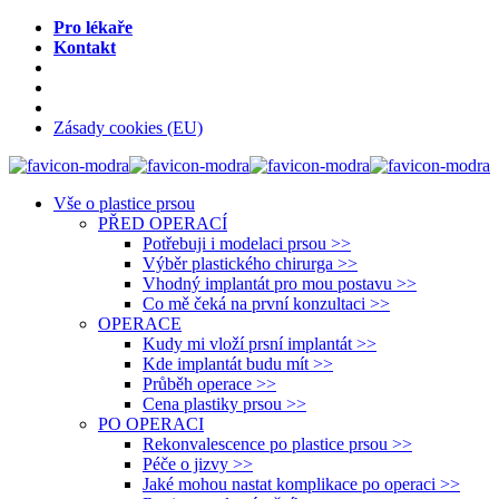
Pro lékaře
Kontakt
Zásady cookies (EU)
Vše o plastice prsou
PŘED OPERACÍ
Potřebuji i modelaci prsou >>
Výběr plastického chirurga >>
Vhodný implantát pro mou postavu >>
Co mě čeká na první konzultaci >>
OPERACE
Kudy mi vloží prsní implantát >>
Kde implantát budu mít >>
Průběh operace >>
Cena plastiky prsou >>
PO OPERACI
Rekonvalescence po plastice prsou >>
Péče o jizvy >>
Jaké mohou nastat komplikace po operaci >>