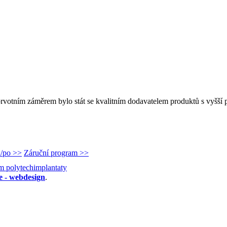
rvotním záměrem bylo stát se kvalitním dodavatelem produktů s vyšší p
d/po >>
Záruční program >>
e - webdesign
.