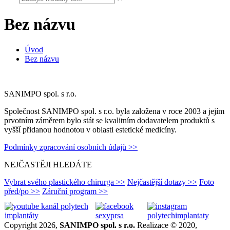
Bez názvu
Úvod
Bez názvu
SANIMPO spol. s r.o.
Společnost SANIMPO spol. s r.o. byla založena v roce 2003 a jejím
prvotním záměrem bylo stát se kvalitním dodavatelem produktů s
vyšší přidanou hodnotou v oblasti estetické medicíny.
Podmínky zpracování osobních údajů >>
NEJČASTĚJI HLEDÁTE
Vybrat svého plastického chirurga >>
Nejčastější dotazy >>
Foto
před/po >>
Záruční program >>
Copyright 2026,
SANIMPO spol. s r.o.
Realizace © 2020,