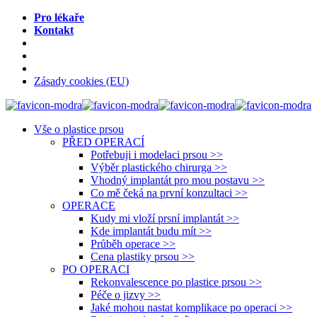
Pro lékaře
Kontakt
Zásady cookies (EU)
Vše o plastice prsou
PŘED OPERACÍ
Potřebuji i modelaci prsou >>
Výběr plastického chirurga >>
Vhodný implantát pro mou postavu >>
Co mě čeká na první konzultaci >>
OPERACE
Kudy mi vloží prsní implantát >>
Kde implantát budu mít >>
Průběh operace >>
Cena plastiky prsou >>
PO OPERACI
Rekonvalescence po plastice prsou >>
Péče o jizvy >>
Jaké mohou nastat komplikace po operaci >>