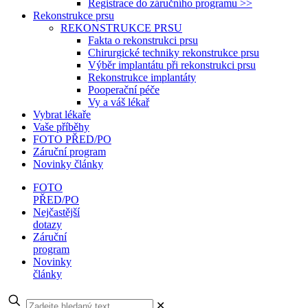
Registrace do záručního programu >>
Rekonstrukce prsu
REKONSTRUKCE PRSU
Fakta o rekonstrukci prsu
Chirurgické techniky rekonstrukce prsu
Výběr implantátu při rekonstrukci prsu
Rekonstrukce implantáty
Pooperační péče
Vy a váš lékař
Vybrat lékaře
Vaše příběhy
FOTO PŘED/PO
Záruční program
Novinky články
FOTO
PŘED/PO
Nejčastější
dotazy
Záruční
program
Novinky
články
✕